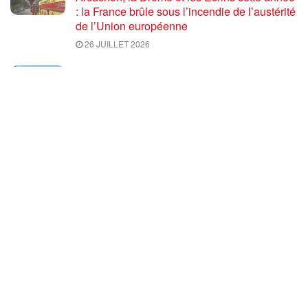
: la France brûle sous l’incendie de l’austérité
de l’Union européenne
26 JUILLET 2026
« Cuba socialiste est la digue avancée des
peuples libres » – Gilda Landini PRCF [
#Paris manifestation de solidarité avec Cuba
#26Julio ]
25 JUILLET 2026
Incendies, canicules, capitalisme : la France
au bord du brasier
24 JUILLET 2026
Sommet de la plateforme anti-impérialiste
mondiale : le PRCF expose la situation
politique en France
24 JUILLET 2026
A mort l’arbitre, suite et fin – par Floréal