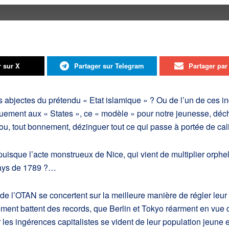
r sur X
Partager sur Telegram
Partager par 
es abjectes du prétendu « Etat islamique » ? Ou de l’un de ces i
quement aux « States », ce « modèle » pour notre jeunesse, déc
ou, tout bonnement, dézinguer tout ce qui passe à portée de cal
uisque l’acte monstrueux de Nice, qui vient de multiplier orphel
 pays de 1789 ?…
ys de l’OTAN se concertent sur la meilleure manière de régler 
ent battent des records, que Berlin et Tokyo réarment en vue d
r les ingérences capitalistes se vident de leur population jeune 