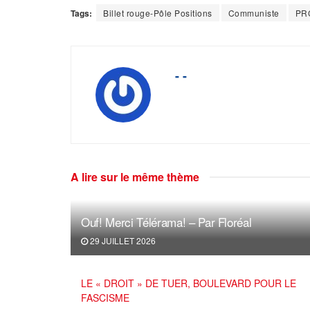
Tags:
Billet rouge-Pôle Positions
Communiste
PR
- -
A lire sur le même thème
Ouf! Merci Télérama! – Par Floréal
29 JUILLET 2026
LE « DROIT » DE TUER, BOULEVARD POUR LE
FASCISME