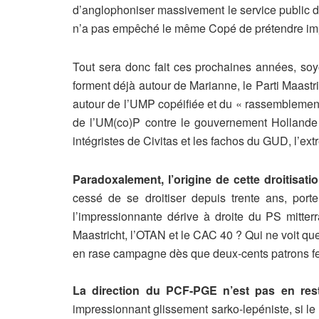
d’anglophoniser massivement le service public d
n’a pas empêché le même Copé de prétendre impose
Tout sera donc fait ces prochaines années, soyo
forment déjà autour de Marianne, le Parti Maast
autour de l’UMP copéifiée et du « rassemblement 
de l’UM(co)P contre le gouvernement Hollande –
intégristes de Civitas et les fachos du GUD, l’e
Paradoxalement, l’origine de cette droitisati
cessé de se droitiser depuis trente ans, port
l’impressionnante dérive à droite du PS mitter
Maastricht, l’OTAN et le CAC 40 ? Qui ne voit qu
en rase campagne dès que deux-cents patrons feign
La direction du PCF-PGE n’est pas en res
impressionnant glissement sarko-lepéniste, si le