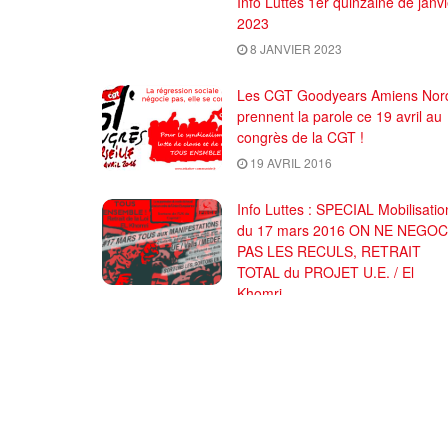
Info Luttes 1er quinzaine de janvi
2023
8 JANVIER 2023
Les CGT Goodyears Amiens Nor
prennent la parole ce 19 avril au
congrès de la CGT !
19 AVRIL 2016
Info Luttes : SPECIAL Mobilisatio
du 17 mars 2016 ON NE NEGOC
PAS LES RECULS, RETRAIT
TOTAL du PROJET U.E. / El
Khomri
17 MARS 2016