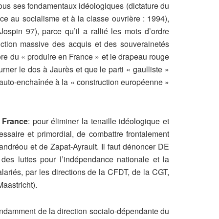
tous ses fondamentaux idéologiques (dictature du
ce au socialisme et à la classe ouvrière : 1994),
ospin 97), parce qu’il a rallié les mots d’ordre
ruction massive des acquis et des souverainetés
olore du « produire en France » et le drapeau rouge
ner le dos à Jaurès et que le parti « gaulliste »
, auto-enchaînée à la « construction européenne »
e France
: pour éliminer la tenaille idéologique et
essaire et primordial, de combattre frontalement
andréou et de Zapat-Ayrault. Il faut dénoncer DE
s luttes pour l’indépendance nationale et la
alariés, par les directions de la CFDT, de la CGT,
aastricht).
épendamment de la direction socialo-dépendante du