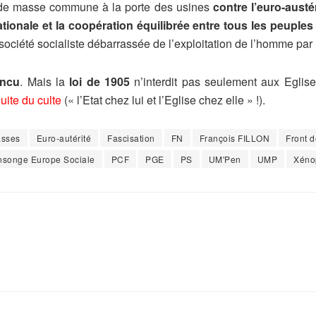
e masse commune à la porte des usines
contre l’euro-austér
tionale et la coopération équilibrée entre tous les peuple
société socialiste débarrassée de l’exploitation de l’homme par
incu
. Mais la
loi de 1905
n’interdit pas seulement aux Eglise
uite du culte
(« l’Etat chez lui et l’Eglise chez elle » !).
asses
Euro-autérité
Fascisation
FN
François FILLON
Front 
songe Europe Sociale
PCF
PGE
PS
UM'Pen
UMP
Xéno