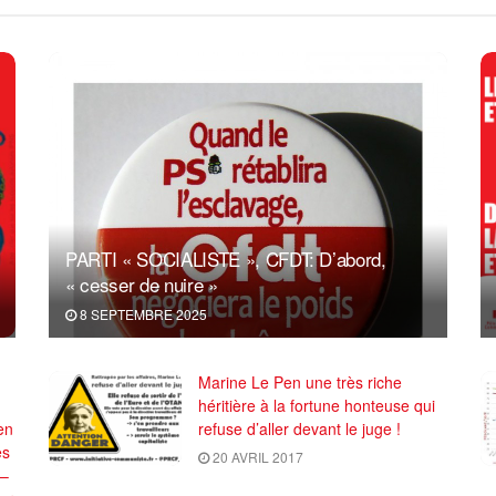
PARTI « SOCIALISTE », CFDT: D’abord,
« cesser de nuire »
8 SEPTEMBRE 2025
Marine Le Pen une très riche
héritière à la fortune honteuse qui
en
refuse d’aller devant le juge !
es
20 AVRIL 2017
 –