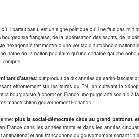
ù il partait battu, est un signe politique qu’il ne faut pas minimi
la bourgeoisie française, de la lepénisation des esprits, de la 
te hexagonale fait montre d’une véritable autophobie nationale
. Une haine de la nation populaire qu’une certaine gauche bobo 
l compris.
mi tant d’autres
: pur produit de dix années de sarko-fascisation
sant effrontément sur les terres du FN, en cultivant la xénop
nt la bourgeoisie à opérer en France une purge anti-sociale à l
 très maastrichtien gouvernement Hollande !
péenne:
plus la social-démocratie cède au grand patronat, et
n France dans les années trente et dans les années cinquant
tinational et anti-francophone du gouvernement sortant : n’est