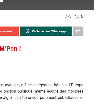
0
A
A
courriel
Partager sur Whatsapp
UM’Pen !
me aveugle, même allégeance béate à l’Europe
i-Fonction publique, même écoute des moindres
algré les références purement publicitaires et