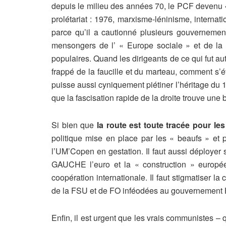
depuis le milieu des années 70, le PCF devenu «
prolétariat : 1976, marxisme-léninisme, internat
parce qu’il a cautionné plusieurs gouvernement 
mensongers de l’ « Europe sociale » et de la «
populaires. Quand les dirigeants de ce qui fut aut
frappé de la faucille et du marteau, comment s’é
puisse aussi cyniquement piétiner l’héritage du 
que la fascisation rapide de la droite trouve une
Si bien que
la route est toute tracée pour le
politique mise en place par les « beaufs » et p
l’UM’Copen en gestation. Il faut aussi déployer
GAUCHE l’euro et la « construction » europé
coopération internationale. Il faut stigmatiser l
de la FSU et de FO inféodées au gouvernement H
Enfin, il est urgent que les vrais communistes –