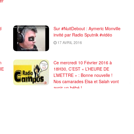
er
d
Sur #NuitDebout : Aymeric Monville
invité par Radio Sputnik #vidéo
17 AVRIL 2016
n
Ce mercredi 10 Février 2016 à
IE
18H30, C’EST « L’HEURE DE
L’METTRE » : Bonne nouvelle !
Nos camarades Elsa et Salah vont
avoir un bébé !
9 FÉVRIER 2016
CHARGER PLUS