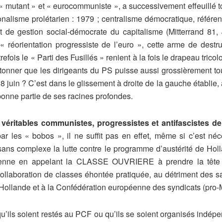
 mutant » et « eurocommuniste », a successivement effeuillé 
ionalisme prolétarien : 1979 ; centralisme démocratique, référen
de gestion social-démocrate du capitalisme (Mitterrand 81, J
 réorientation progressiste de l’euro », cette arme de dest
refois le « Parti des Fusillés » renient à la fois le drapeau tric
tonner que les dirigeants du PS puisse aussi grossièrement tour
18 juin ? C’est dans le glissement à droite de la gauche établie
 bonne partie de ses racines profondes.
s véritables communistes, progressistes et antifascistes d
ar les « bobos », il ne suffit pas en effet, même si c’est néc
 sans complexe la lutte contre le programme d’austérité de Holl
enne en appelant la CLASSE OUVRIERE à prendre la tête de
a collaboration de classes éhontée pratiquée, au détriment des s
ollande et à la Confédération européenne des syndicats (pro-M
 qu’ils soient restés au PCF ou qu’ils se soient organisés ind