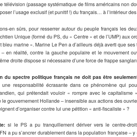
e télévision (passage systématique de films américains non doub
r l’usage exclusif (et punitif !) du français… à l’intérieur d
ns-en sûrs, pour resserrer autour du peuple français les deu
richtien Unique (formé du PS, du « Centre » et de l’UMP) aux or
bleu marine ». Marine Le Pen a d’ailleurs déjà averti que ses 
 en réalité, contre la gauche populaire et le mouvement ouv
xtrême droite dispose si nécessaire d’une force de frappe sangl
on du spectre politique français ne doit pas être seulemen
e une responsabilité écrasante dans ce phénomène qui pourr
randien, qui prétendait vouloir « rompre avec le capitalism
e le gouvernement Hollande – insensible aux actions des ouvrier
ent d’organiser contre lui une pétition « anti-fiscaliste » ?
te:
si le PS a pu tranquillement dériver vers le centre-droit
 FN a pu s’ancrer durablement dans la population française – y 