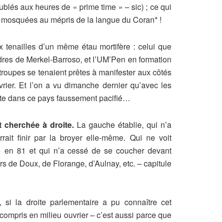
lés aux heures de « prime time » – sic) ; ce qui
es mosquées au mépris de la langue du Coran* !
x tenailles d’un même étau mortifère : celui que
dres de Merkel-Barroso, et l’UM’Pen en formation
troupes se tenaient prêtes à manifester aux côtés
rier. Et l’on a vu dimanche dernier qu’avec les
ante dans ce pays faussement pacifié…
t cherchée à droite.
La gauche établie, qui n’a
ait finir par la broyer elle-même. Qui ne voit
e » en 81 et qui n’a cessé de se coucher devant
s de Doux, de Florange, d’Aulnay, etc. – capitule
, si la droite parlementaire a pu connaître cet
compris en milieu ouvrier – c’est aussi parce que