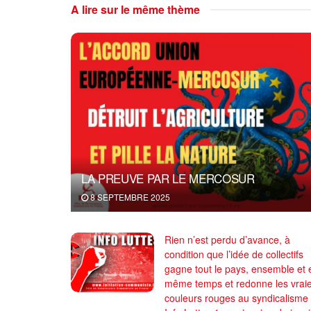
A lire sur le même thème
LA PREUVE PAR LE MERCOSUR
8 SEPTEMBRE 2025
Rien n’est perdu d’avance, à
condition que l’idée de collectifs
gagne tout le pays, ensemble et 
même temps et redonne les vrai
couleurs rouges au syndicalisme