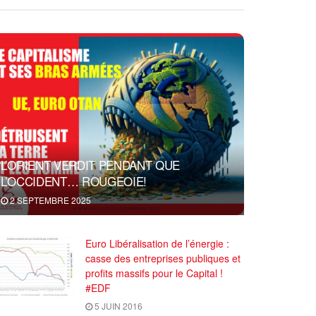
L’ORIENT VERDIT PENDANT QUE
L’OCCIDENT… ROUGEOIE!
2 SEPTEMBRE 2025
Euro Libéralisation de l’énergie :
casse des entreprises publiques et
profits massifs pour le Capital !
#EDF
5 JUIN 2016