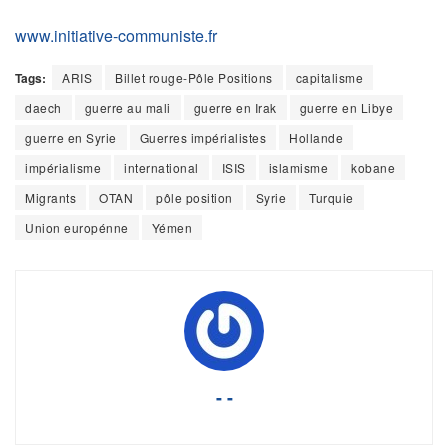
www.initiative-communiste.fr
Tags:
ARIS
Billet rouge-Pôle Positions
capitalisme
daech
guerre au mali
guerre en Irak
guerre en Libye
guerre en Syrie
Guerres impérialistes
Hollande
impérialisme
international
ISIS
islamisme
kobane
Migrants
OTAN
pôle position
Syrie
Turquie
Union europénne
Yémen
- -