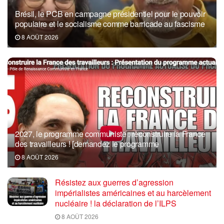
Brésil, le PCB en campagne présidentiel pour le pouvoir
populaire et le socialisme comme barricade au fascisme
8 AOÛT 2026
2027, le programme communiste : reconstruire la France
des travailleurs ! [demandez le programme
8 AOÛT 2026
Résistez aux guerres d’agression
impérialistes américaines et au harcèlement
nucléaire ! la déclaration de l’ILPS
8 AOÛT 2026