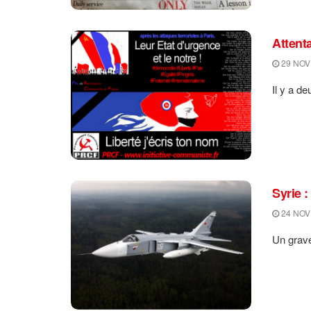
Attent
29 NOV
Il y a d
Syrie 
24 NOV
Un grave 