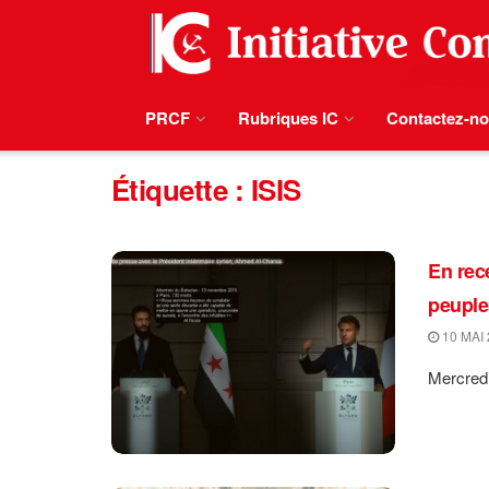
PRCF
Rubriques IC
Contactez-n
Étiquette :
ISIS
En rec
peuple
10 MAI 
Mercredi