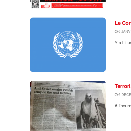
Le Con
6 JANV
Y a t il 
Terror
6 DÉCE
A l'heur