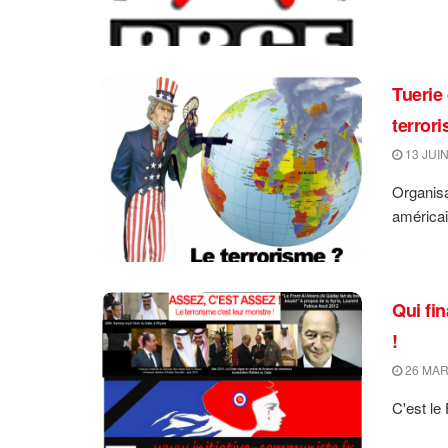
Tuerie
terror
13 JUIN
Organis
américai
Qui fi
!
26 MAR
C'est le 