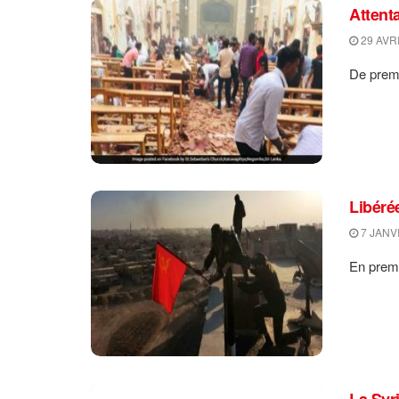
Attent
29 AVRI
De premi
Libéré
7 JANV
En premi
La Syr