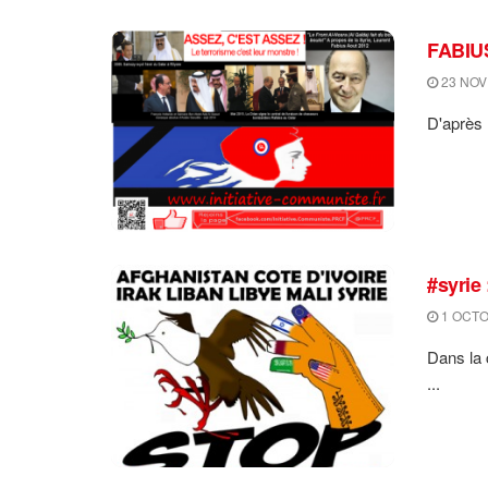
FABIUS
23 NOV
D'après l
#syrie
1 OCTO
Dans la 
...