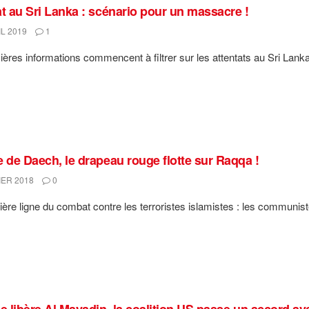
at au Sri Lanka : scénario pour un massacre !
L 2019
1
ères informations commencent à filtrer sur les attentats au Sri Lanka,
e de Daech, le drapeau rouge flotte sur Raqqa !
IER 2018
0
ère ligne du combat contre les terroristes islamistes : les communistes.
ie libère Al Mayadin, la coalition US passe un accord av