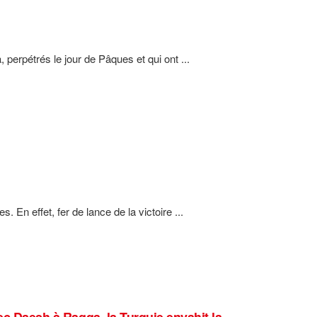
 perpétrés le jour de Pâques et qui ont ...
 En effet, fer de lance de la victoire ...
ec Daesh à Raqqa, la Turquie envahit la