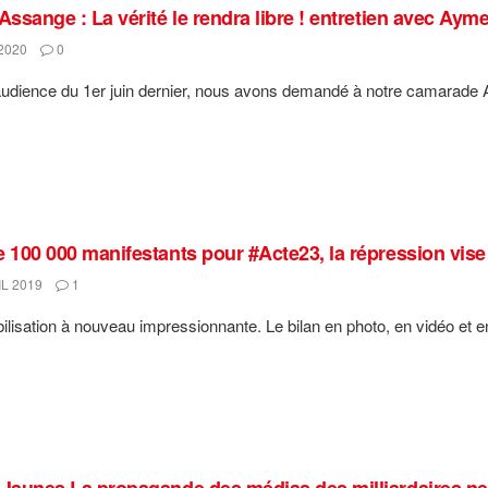
Assange : La vérité le rendra libre ! entretien avec Ayme
2020
0
audience du 1er juin dernier, nous avons demandé à notre camarade A
 100 000 manifestants pour #Acte23, la répression vise a
L 2019
1
lisation à nouveau impressionnante. Le bilan en photo, en vidéo et en 
sJaunes La propagande des médias des milliardaires ne 