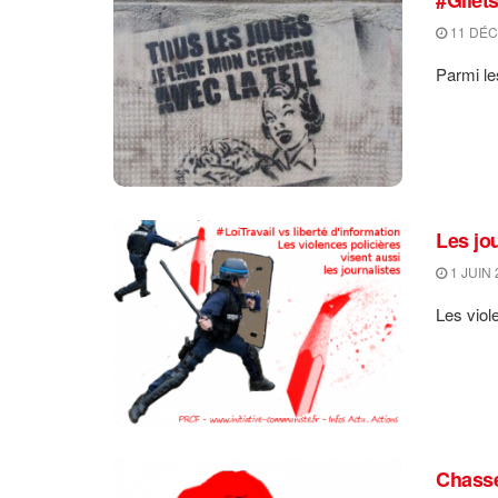
11 DÉC
Parmi le
Les jo
1 JUIN 
Les viole
Chasse 