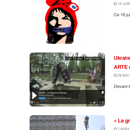
16 JUIN
Ce 16 ju
Ukrain
ARTE qu
28 MAI 
Devant l
« La g
7 AVRIL