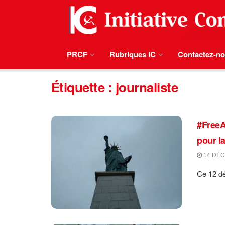
PRCF
Rubriques IC
Contactez-n
Étiquette :
journaliste
#FreeA
pour l
14 DÉC
Ce 12 dé