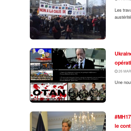
Les trav
austérité
Ukraine
opérat
26 MAR
Une nouv
#MH17 
le con