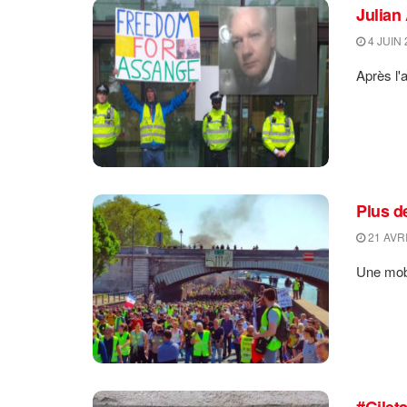
Julian 
4 JUIN 
Après l'
Plus de
21 AVRI
Une mobi
#Gilet