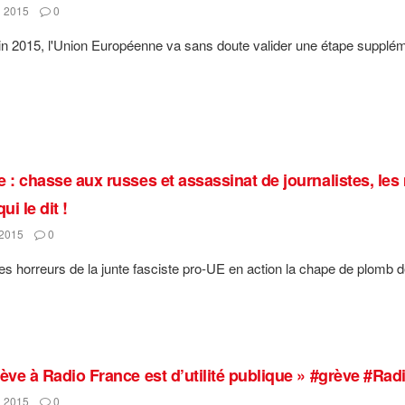
 2015
0
in 2015, l'Union Européenne va sans doute valider une étape supplémenta
e : chasse aux russes et assassinat de journalistes, les
i le dit !
2015
0
es horreurs de la junte fasciste pro-UE en action la chape de plomb d
rève à Radio France est d’utilité publique » #grève #Rad
 2015
0