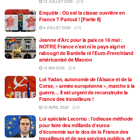
12 JUILLET 2026
0
Enquête : Où est la classe ouvrière en
France ? Partout ! [Partie II]
4 JUILLET 2026
0
Jeanne d’Arc pour la paix ce 16 mai :
NOTRE France n’est ni le pays aigri et
rabougri de Bardella ni l’Euro-Frenchland
américanisé de Macron
15 MAI 2026
0
Loi Yadan, autonomie de l’Alsace et de la
Corse, « armée européenne », marche à la
guerre… Il est urgent de reconstruire la
France des travailleurs !
10 AVRIL 2026
0
Loi spéciale Lecornu : l’odieuse méthode
pour faire des milliards d’euros
d’économie sur le dos de la France des
travailleurs et de ses services publics, et