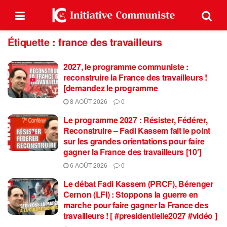
Étiquette :
france des travailleurs
2027, le programme communiste :
reconstruire la France des travailleurs !
[demandez le programme
8 AOÛT 2026
0
Le programme 2027 : Résister, Fédérer,
Reconstruire – Fadi Kassem fait le point
sur les grandes orientations pour faire
gagner la France des travailleurs [10′]
6 AOÛT 2026
0
Le débat Fadi Kassem (PRCF), Bérenger
Cernon (LFI) : Stoppons la guerre en
marche pour faire gagner la France des
travailleurs ! [ #presidentielle2027 #vidéo ]