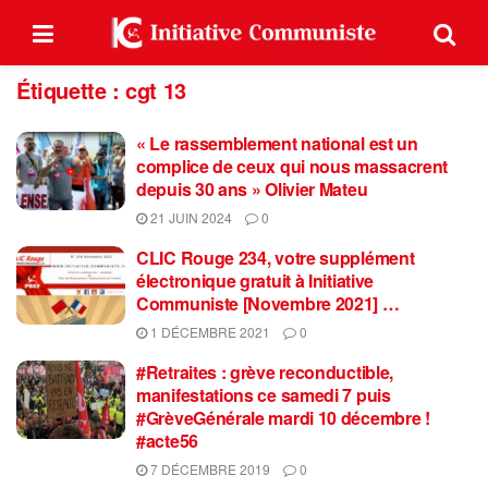
Étiquette :
cgt 13
« Le rassemblement national est un
complice de ceux qui nous massacrent
depuis 30 ans » Olivier Mateu
21 JUIN 2024
0
CLIC Rouge 234, votre supplément
électronique gratuit à Initiative
Communiste [Novembre 2021] …
1 DÉCEMBRE 2021
0
#Retraites : grève reconductible,
manifestations ce samedi 7 puis
#GrèveGénérale mardi 10 décembre !
#acte56
7 DÉCEMBRE 2019
0