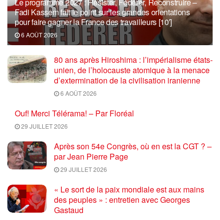
Le programme 2027 : Résister, Fédérer, Reconstruire –
Fadi Kassem fait le point sur les grandes orientations
pour faire gagner la France des travailleurs [10′]
6 AOÛT 2026
80 ans après Hiroshima : l’impérialisme états-
unien, de l’holocauste atomique à la menace
d’extermination de la civilisation iranienne
6 AOÛT 2026
Ouf! Merci Télérama! – Par Floréal
29 JUILLET 2026
Après son 54e Congrès, où en est la CGT ? –
par Jean Pierre Page
29 JUILLET 2026
« Le sort de la paix mondiale est aux mains
des peuples » : entretien avec Georges
Gastaud