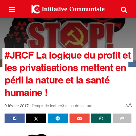
#JRCF La logique du profit et
les privatisations mettent en
péril la nature et la santé
humaine !
A
9 février 2017
Temps de lecture3 mins de lecture
A