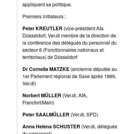
appliquent sa politique.
Premiers initiateurs :
Peter KREUTLER
(vice-président Afa
Düsseldorf, Ver.di membre de la direction de
la conférence des délégués du personnel du
secteur 6 (Fonctionnaires nationaux et
territoriaux) de Düsseldorf
Dr Cornelia MATZKE
(ancienne députée au
1er Parlement régional de Saxe après 1989,
Ver.di)
Norbert MÜLLER
(Ver.di, AfA,
Francfort/Main)
Peter SAALMÜLLER
(Ver.di, SPD)
Anna Helena SCHUSTER
(Ver.di, déléguée
du personnel)