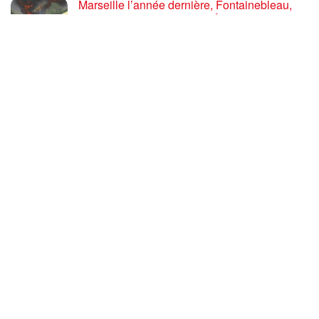
Marseille l’année dernière, Fontainebleau,
Arcachon, la Drôme et les Écrins cette année
: la France brûle sous l’incendie de l’austérité
de l’Union européenne
26 JUILLET 2026
« Cuba socialiste est la digue avancée des
peuples libres » – Gilda Landini PRCF [
#Paris manifestation de solidarité avec Cuba
#26Julio ]
25 JUILLET 2026
Incendies, canicules, capitalisme : la France
au bord du brasier
24 JUILLET 2026
Sommet de la plateforme anti-impérialiste
mondiale : le PRCF expose la situation
politique en France
24 JUILLET 2026