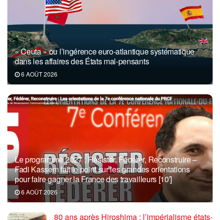
« Ceuta » ou l’ingérence euro-atlantique systématique
dans les affaires des États mal-pensants
6 AOÛT 2026
Le programme 2027 : Résister, Fédérer, Reconstruire –
Fadi Kassem fait le point sur les grandes orientations
pour faire gagner la France des travailleurs [10′]
6 AOÛT 2026
80 ans après Hiroshima : l’impérialisme états-