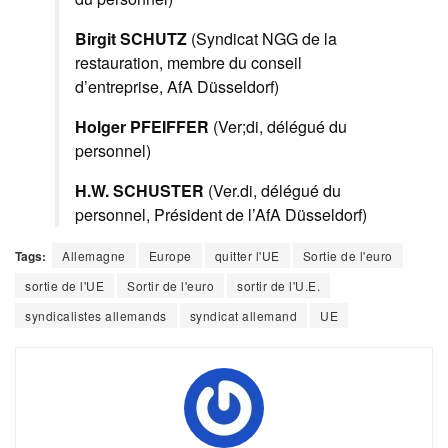
Birgit SCHUTZ
(Syndicat NGG de la
restauration, membre du conseil
d’entreprise, AfA Düsseldorf)
Holger PFEIFFER
(Ver;di, délégué du
personnel)
H.W. SCHUSTER
(Ver.di, délégué du
personnel, Président de l’AfA Düsseldorf)
Tags:
Allemagne
Europe
quitter l'UE
Sortie de l'euro
sortie de l'UE
Sortir de l'euro
sortir de l'U.E.
syndicalistes allemands
syndicat allemand
UE