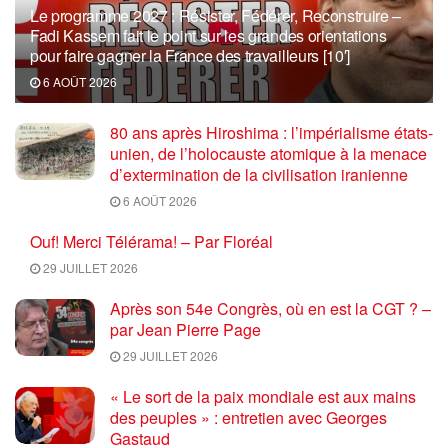
Le programme 2027 : Résister, Fédérer, Reconstruire –
Fadi Kassem fait le point sur les grandes orientations
pour faire gagner la France des travailleurs [10′]
6 AOÛT 2026
80 ans après Hiroshima : l’impérialisme états-
unien, de l’holocauste atomique à la menace
d’extermination de la civilisation iranienne
6 AOÛT 2026
Ouf! Merci Télérama! – Par Floréal
29 JUILLET 2026
Après son 54e Congrès, où en est la CGT ? –
par Jean Pierre Page
29 JUILLET 2026
« Le sort de la paix mondiale est aux mains
des peuples » : entretien avec Georges
Gastaud