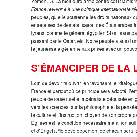
Yémen…). La meilleure arme contre cet islamisme 
France revienne à une politique internationale r
peuples, qu’elle soutienne les droits nationaux du
entreprises de déstabilisation des États arabes 
tyrans, comme le général égyptien Sissi, sans pa
passant par le Qatar, etc. Notre peuple a aussi 
la jeunesse algérienne aux prises avec un pouvoi
S’ÉMANCIPER
DE LA L
Loin de devoir “s’ouvrir” en favorisant le “dialogue
France et partout où ce principe sera adopté, l’
peuple de toute tutelle impérialiste déguisée en g
vers les sciences, sur la philosophie et la pensée
la culture et l’instruction, citoyen de son propre
Églises est la condition nécessaire mais non suf
et d’Engels, “le développement de chacun sera l