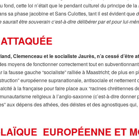
Au fond, cette loi n’était que le pendant culturel du principe de la
ns sa phase jacobine et Sans Culottes, tant il est évident que
d
e saurait être souverain c’est-à-dire délibérer par et pour lui-mê
 ATTAQUÉE
Briand, Clemenceau et le socialiste Jaurès, n’a cessé d’être 
ue des moyens de fonctionner correctement tout en subventionnan
ar la fausse gauche “socialiste” ralliée à Maastricht; de plus en 
truction” européenne supranationale, antisociale et nettement clé
aïcité à la française pour faire place aux “racines chrétiennes de
ommunautarisme religieux à l’anglo-saxonne (c’est-à-dire donner p
ses” aux dépens des athées, des déistes et des agnostiques qui, p
I-LAÏQUE EUROPÉENNE ET 