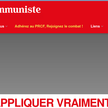
ous
Adhérez au PRCF, Rejoignez le combat !
Liens
PPLIQUER VRAIMENT