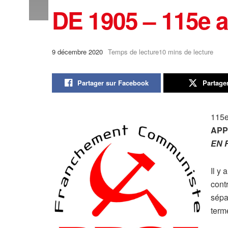
DE 1905 – 115e an
9 décembre 2020
Temps de lecture10 mins de lecture
Partager sur Facebook
Partage
115e
APP
EN 
Il y 
cont
sépa
term