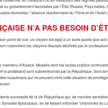
se modernité, en instaurant ou en restaurant des régimes pse
’État ou grossièrement favorisées par l’État (Russie, Pays baltes
euples dominées, l’alliance réactionnaire du Trône et de l’Autel 
NÇAISE N’A PAS BESOIN D’
son point de vue, un citoyen est égal à un autre quelle que soit s
pirent notamment les citoyens libanais déchirés par le confessio
e maintenu d’Alsace- Moselle dont les lycées publics continuent d
 juif et protestant) sont subventionnés par la République. Sont ai
 des musulmans qui ne peuvent vivre cette situation de
privilège
sures
”.
idents successifs de la Ve République qui, de manière sensibl
x Synodes épiscopaux, en se faisant introniser “chanoines du La