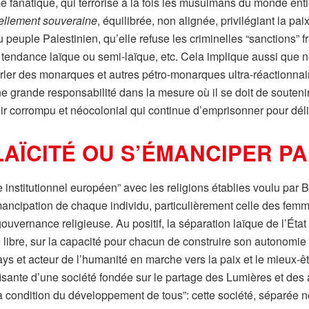
fanatique, qui terrorise à la fois les musulmans du monde entier
éellement souveraine
, équilibrée, non alignée, privilégiant la pa
 peuple Palestinien, qu’elle refuse les criminelles “sanctions” fr
à tendance laïque ou semi-laïque, etc. Cela implique aussi que 
rler des monarques et autres pétro-monarques ultra-réactionnai
une grande responsabilité dans la mesure où il se doit de soute
r corrompu et néocolonial qui continue d’emprisonner pour délit
AÏCITÉ OU S’ÉMANCIPER PAR
 institutionnel européen” avec les religions établies voulu par Bru
émancipation de chaque individu, particulièrement celle des fe
ouvernance religieuse. Au positif, la séparation laïque de l’État
 libre, sur la capacité pour chacun de construire son autonomie 
 pays et acteur de l’humanité en marche vers la paix et le mieux-ê
fisante d’une société fondée sur le partage des Lumières et des 
a condition du développement de tous”: cette société, séparée