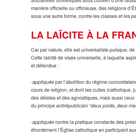
Socialistes Soviétiques sous couvert d’une faus
manière officielle ou officieuse, des religions d
sous une autre forme, contre les classes et les p
LA LAÏCITE À LA FRA
Car par nature, elle est universaliste puisque, de 
Cette laïcité de visée universelle, à laquelle as
et défendue :
-appliquée
par l’abolition du régime concordatair
cours de religion, et dont les cultes (catholique,
des déistes et des agnostiques, mais aussi ceux
du principe antirépublicain “
deux poids, deux me
-appliquée
contre la pratique constante des prés
éhontément l’Église catholique en participant au