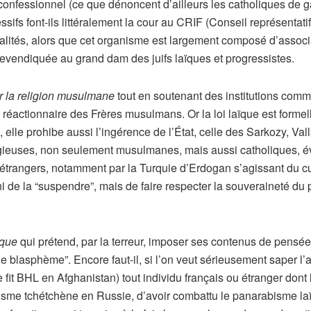
onfessionnel (ce que dénoncent d’ailleurs les catholiques de ga
ifs font-ils littéralement la cour au CRIF (Conseil représentatif
ualités, alors que cet organisme est largement composé d’associ
revendiquée au grand dam des juifs laïques et progressistes.
er la religion musulmane
tout en soutenant des institutions comm
e réactionnaire des Frères musulmans. Or la loi laïque est formel
é, elle prohibe aussi l’ingérence de l’État, celle des Sarkozy, Val
religieuses, non seulement musulmanes, mais aussi catholiques, é
ats étrangers, notamment par la Turquie d’Erdogan s’agissant du c
ni de la “suspendre”, mais de faire respecter la souveraineté du
ique
qui prétend, par la terreur, imposer ses contenus de pensée 
de blasphème”. Encore faut-il, si l’on veut sérieusement saper l
 fit BHL en Afghanistan) tout individu français ou étranger dont 
isme tchétchène en Russie, d’avoir combattu le panarabisme laïqu