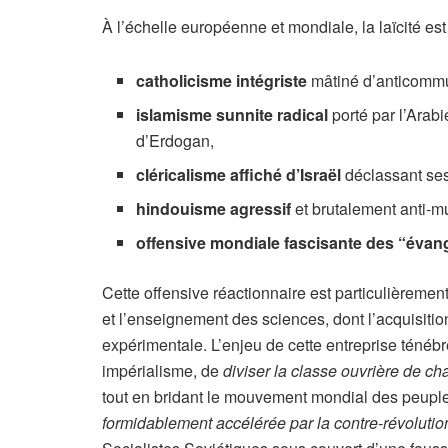
À l’échelle européenne et mondiale, la laïcité e
catholicisme intégriste
mâtiné d’anticommu
islamisme sunnite radical
porté par l’Arab
d’Erdogan,
cléricalisme affiché d’Israël
déclassant ses 
hindouisme agressif
et brutalement anti-m
offensive mondiale fascisante des “évan
Cette offensive réactionnaire est particulièreme
et l’enseignement des sciences, dont l’acquisit
expérimentale. L’enjeu de cette entreprise ténébre
impérialisme, de
diviser la classe ouvrière de c
tout en bridant le mouvement mondial des peuples 
formidablement accélérée par la contre-révolut