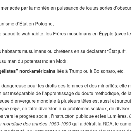
st menacée par la montée en puissance de toutes sortes d’obscur
nisme d’État en Pologne,
ie saoudite wahhabite, les Frères musulmans en Égypte (avec l
habitants musulmans ou chrétiens en se déclarant “État juif”,
usulman du potentat indien Modi,
gélistes” nord-américains
liés à Trump ou à Bolsonaro, etc.
nt dangereuse pour les droits des femmes et des minorités; elle 
ion est inséparable de l’apprentissage du doute méthodique, de
use d’envergure mondiale à plusieurs têtes est aussi et surtout,
haque pays
, de faire diversion aux problèmes sociaux, de diviser
vers le progrès social, l’instruction publique et les Lumières.
C
ion mondiale des années 1980-1990
qui a détruit la RDA, le cam