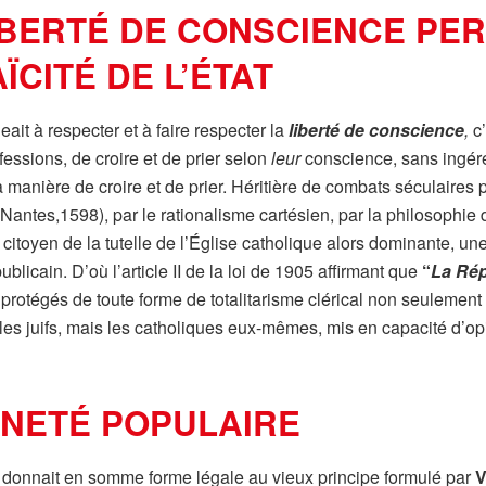
IBERTÉ DE CONSCIENCE PE
ÏCITÉ DE L’ÉTAT
eait à respecter et à faire respecter la
liberté de conscience
,
c’
fessions, de croire et de prier selon
leur
conscience, sans ingéren
la manière de croire et de prier. Héritière de combats séculaires
antes,1598), par le rationalisme cartésien, par la philosophie de
itoyen de la tutelle de l’Église catholique alors dominante, une
blicain. D’où l’article II de la loi de 1905 affirmant que
“
La Rép
t protégés de toute forme de totalitarisme clérical non seulemen
les juifs, mais les catholiques eux-mêmes, mis en capacité d’op
INETÉ POPULAIRE
905 donnait en somme forme légale au vieux principe formulé par
V