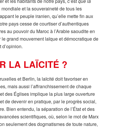
 et les habitants de notre pays, c’est
que la
ix mondiale et la souveraineté de tous les
appant le peuple iranien, qu’elle mette fin aux
notre pays cesse de courtiser d’authentiques
res au pouvoir du Maroc à l’Arabie saoudite en
nir le grand mouvement laïque et démocratique de
 d’opinion.
 LA LAÏCITÉ ?
xelles et Berlin, la laïcité doit favoriser en
mmes, mais aussi l’affranchissement de chaque
 et des Églises implique la plus large ouverture
et de devenir en pratique, par le progrès social,
tre. Bien entendu, la séparation de l’État et des
avancées scientifiques, où, selon le mot de Marx
 non seulement des dogmatismes de toute nature,