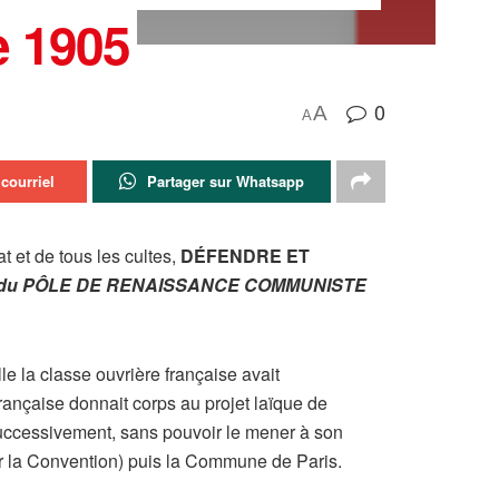
e 1905
0
A
A
courriel
Partager sur Whatsapp
t et de tous les cultes,
DÉFENDRE ET
on du PÔLE DE RENAISSANCE COMMUNISTE
le la classe ouvrière française avait
rançaise donnait corps au projet laïque de
 successivement, sans pouvoir le mener à son
ar la Convention) puis la Commune de Paris.