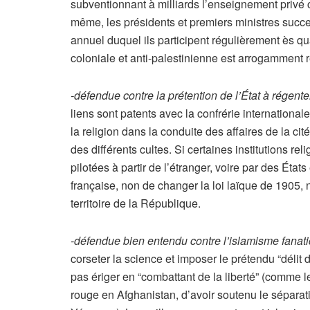
subventionnant à milliards l’enseignement privé c
même, les présidents et premiers ministres success
annuel duquel ils participent régulièrement ès q
coloniale et anti-palestinienne est arrogamment 
-défendue contre la prétention de l’État à régent
liens sont patents avec la confrérie international
la religion dans la conduite des affaires de la cit
des différents cultes. Si certaines institutions 
pilotées à partir de l’étranger, voire par des Ét
française, non de changer la loi laïque de 1905, 
territoire de la République.
-défendue bien entendu contre l’islamisme fanat
corseter la science et imposer le prétendu “délit 
pas ériger en “combattant de la liberté” (comme le
rouge en Afghanistan, d’avoir soutenu le séparat