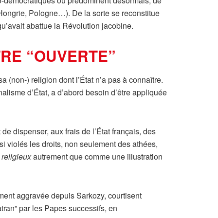
udo-démocratiques où prédominent désormais, de
, Hongrie, Pologne…). De la sorte se reconstitue
qu’avait abattue la Révolution jacobine.
ÊTRE “OUVERTE”
a (non-) religion dont l’État n’a pas à connaître.
nnalisme d’État, a d’abord besoin d’être appliquée
e dispenser, aux frais de l’État français, des
nsi violés les droits, non seulement des athées,
 religieux
autrement que comme une illustration
ement aggravée depuis Sarkozy, courtisent
tran” par les Papes successifs, en