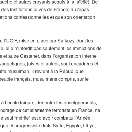
uche et autres croyants acquis à la laïcité). De
 des institutions juives de France) au repas
ations confessionnelles et que son orientation
e l’UOIF, mise en place par Sarkozy, dont les
le, elle n’interdit pas seulement les immixtions de
ls et autre Castaner, dans l’organisation interne
vangéliques, juives et autres, sont encadrées et
ulte musulman, il revient à la République
 peuple français, musulmans compris, sur le
à l’école laïque, trier entre les enseignements,
’ancrage de cet islamisme terroriste en France, ne
le seul “mérite” est d’avoir combattu l’Armée
e et progressiste (Irak, Syrie, Égypte, Libye,