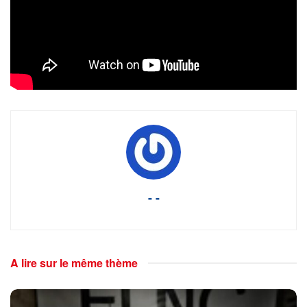
Tags:
14 juillet
14 juillet 2020
citoyen souverain
Clubs "Penser la France"
frexit
manifestation
paris
place de la Bastille
place de la république
PRCF?
sortir de l'U.E.
- -
A lire sur le même thème