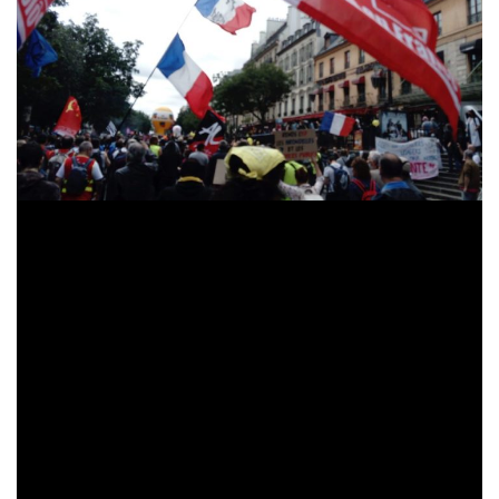
Ce 14 juillet 2020, 85 ans après la naissance
manifeste du Front populaire dans la rue, nécessite d’être
réitéré dans les années à venir, pour défendre la
République une et indivisible, sociale et laïque, souveraine
et démocratique, fraternelle et pacifique, face aux forces
contre-révolutionnaires – Macron-Philippe-Castex et leurs
laquais, le prétendu « Rassemblement national » et les
faussaires « Républicains », mais également les eurobéats
« socialistes » et « écologistes » et les forces gauchistes
crachant sur la souveraineté nationale et populaire…