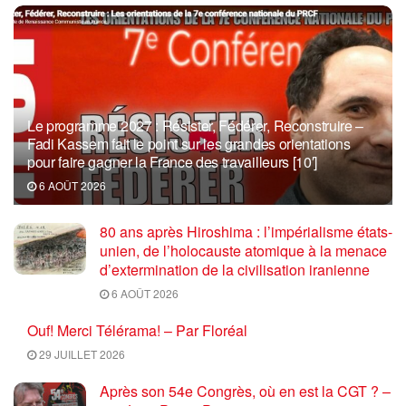
Le programme 2027 : Résister, Fédérer, Reconstruire –
Fadi Kassem fait le point sur les grandes orientations
pour faire gagner la France des travailleurs [10′]
6 AOÛT 2026
80 ans après Hiroshima : l’impérialisme états-
unien, de l’holocauste atomique à la menace
d’extermination de la civilisation iranienne
6 AOÛT 2026
Ouf! Merci Télérama! – Par Floréal
29 JUILLET 2026
Après son 54e Congrès, où en est la CGT ? –