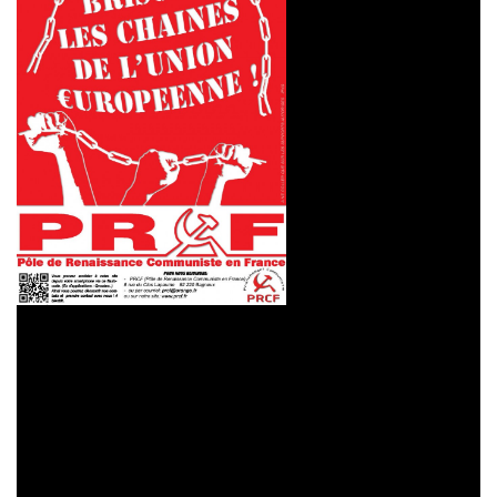
République, face à
l’euro-démantèlement
des services publics,
face à l’euro-
destruction des
conquêtes sociales et
démocratiques, face à
l’euro-fascisation qui
arase les libertés
publiques et
démocratiques, le
PRCF continuera, tout en œuvrant à l’indispensable
renaissance d’un Parti communiste franchement marxiste-
léniniste, à
construire l’indispensable rassemblement
antifasciste et anti-européiste, patriotique et
internationaliste, populaire et écologiste
, en s’adressant
à toutes les forces communistes, franchement insoumises