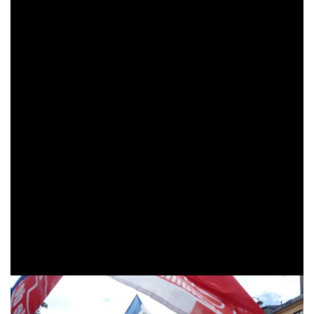
rassemblement
https://www.mesopinions.com/petition/politique/republique-
auquel ont
francaise-sociale-souveraine-democratique-
participé des
fraternelle/88587
militants du
PRCF, des clubs Penser la France et de nombreux curieux
intéressés par
l’appel du 29 mai 2020
. Sont intervenus
Jean-Luc Pujo pour les clubs Penser la France, Gwenaëla
Caprani pour le collectif Citoyens souverains et Fadi
Kassem pour le PRCF, avant de clôturer le rassemblement
en entonnant la Marseillaise et l’Internationale.
Dans un contexte difficile (une horde de CRS encerclait la
place de la Bastille), les interventions – devant les
drapeaux rouges et tricolores associés – ont été
chaleureusement saluées avant un buffet amical.