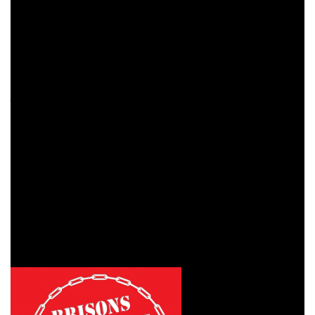
conquête révolutionnaire par excellence ! – et pour
rappeler que
le 14 juillet est avant tout une journée
révolutionnaire pour exprimer la colère populaire et
patriotique, antifasciste et anti-européiste
. Après le
succès du meeting numérique du 29 mai 2020, après ce 14
juillet 2020 porteur d’espoirs pour toutes celles et tous
ceux qui souhaitent en finir avec l’euro, l’UE, l’OTAN et le
capitalisme exterministe, le PRCF appelle d’ores et déjà à
se retrouver dans des initiatives futures, et notamment en
vue du 20 septembre (la date précise sera communiquée
plus tard), jour de la victoire révolutionnaire et patriotique
de Valmy et jour où la souveraineté populaire a failli
gagner lors du référendum portant sur le traité de
Maastricht (200 ans jour pour jour après Valmy).
Face à l’euro-
dissolution de la
France et de la