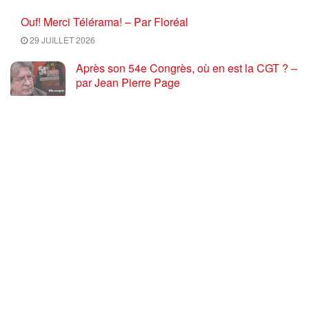
Ouf! Merci Télérama! – Par Floréal
29 JUILLET 2026
Après son 54e Congrès, où en est la CGT ? –
par Jean Pierre Page
29 JUILLET 2026
« Le sort de la paix mondiale est aux mains
des peuples » : entretien avec Georges
Gastaud
28 JUILLET 2026
Cinéma versus Bolloré : une lutte
objectivement anticapitaliste
28 JUILLET 2026
Marseille l’année dernière, Fontainebleau,
Arcachon, la Drôme et les Écrins cette année
: la France brûle sous l’incendie de l’austérité
de l’Union européenne