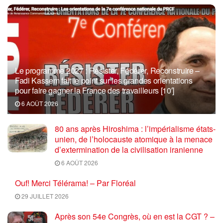
Le programme 2027 : Résister, Fédérer, Reconstruire –
Fadi Kassem fait le point sur les grandes orientations
pour faire gagner la France des travailleurs [10′]
6 AOÛT 2026
80 ans après Hiroshima : l’impérialisme états-
unien, de l’holocauste atomique à la menace
d’extermination de la civilisation iranienne
6 AOÛT 2026
Ouf! Merci Télérama! – Par Floréal
29 JUILLET 2026
Après son 54e Congrès, où en est la CGT ? –