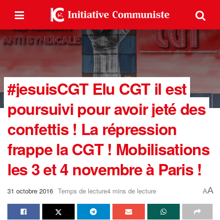
#jesuisCGT Elu CGT il est
poursuivi pour avoir jeté des
confettis ! La répression
frappe la CGT ! Mobilisations
les 3 et 4 novembre à Paris !
A
31 octobre 2016
Temps de lecture4 mins de lecture
A