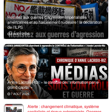
Résistez aux guerres d’agression impérialistes
américaines et au harcèlement nucléaire ! la déclaration
de l’ILPS
8 AOÛT 2026
Annie Lacroix-Riz : « le contrôle de l’information par le
grand capital »
7 AOÛT 2026
Alerte : changement climatique, système
capitaliste et risque exterministe. Georges