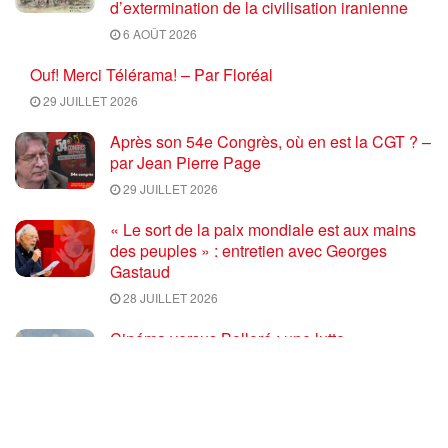
d’extermination de la civilisation iranienne
6 AOÛT 2026
Ouf! Merci Télérama! – Par Floréal
29 JUILLET 2026
Après son 54e Congrès, où en est la CGT ? –
par Jean Pierre Page
29 JUILLET 2026
« Le sort de la paix mondiale est aux mains
des peuples » : entretien avec Georges
Gastaud
28 JUILLET 2026
Cinéma versus Bolloré : une lutte
objectivement anticapitaliste
28 JUILLET 2026