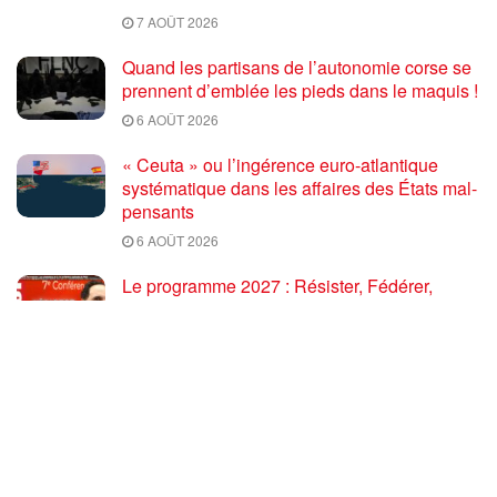
7 AOÛT 2026
Quand les partisans de l’autonomie corse se
prennent d’emblée les pieds dans le maquis !
6 AOÛT 2026
« Ceuta » ou l’ingérence euro-atlantique
systématique dans les affaires des États mal-
pensants
6 AOÛT 2026
Le programme 2027 : Résister, Fédérer,
Reconstruire – Fadi Kassem fait le point sur
les grandes orientations pour faire gagner la
France des travailleurs [10′]
6 AOÛT 2026
80 ans après Hiroshima : l’impérialisme états-
unien, de l’holocauste atomique à la menace
d’extermination de la civilisation iranienne