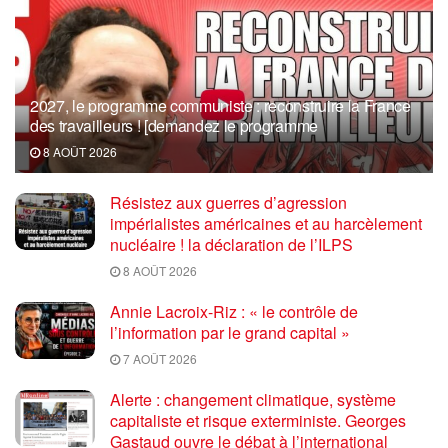
2027, le programme communiste : reconstruire la France
des travailleurs ! [demandez le programme
8 AOÛT 2026
Résistez aux guerres d’agression
impérialistes américaines et au harcèlement
nucléaire ! la déclaration de l’ILPS
8 AOÛT 2026
Annie Lacroix-Riz : « le contrôle de
l’information par le grand capital »
7 AOÛT 2026
Alerte : changement climatique, système
capitaliste et risque exterministe. Georges
Gastaud ouvre le débat à l’international