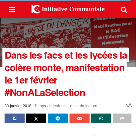
Dans les facs et les lycées la
colère monte, manifestation
le 1er février
#NonALaSelection
A
30 janvier 2018
Temps de lecture11 mins de lecture
A