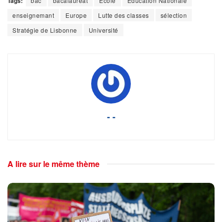
Tags:
bac
bacalauréat
Ecole
Education Nationale
enseignemant
Europe
Lutte des classes
sélection
Stratégie de Lisbonne
Université
- -
A lire sur le même thème