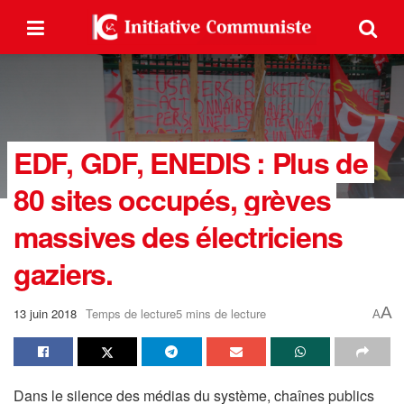
EDF, GDF, ENEDIS : Plus de
80 sites occupés, grèves
massives des électriciens
gaziers.
A
13 juin 2018
Temps de lecture5 mins de lecture
A
Dans le silence des médias du système, chaînes publics