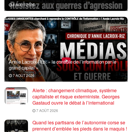
8 AOÛT 2026
Annie Lacroix-Riz : « le contrôle de l’information par le
grand capital »
7 AOÛT 2026
Alerte : changement climatique, système
capitaliste et risque exterministe. Georges
Gastaud ouvre le débat à l’international
7 AOÛT 2026
Quand les partisans de l’autonomie corse se
prennent d’emblée les pieds dans le maquis !