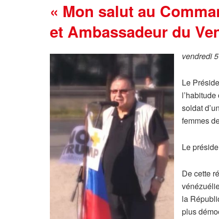
« Mon salut au Comman
et Ambassadeur du Vene
vendredi 
Le Préside
l’habitude 
soldat d’un
femmes de 
Le préside
De cette ré
vénézuélien
la Républi
plus démocr