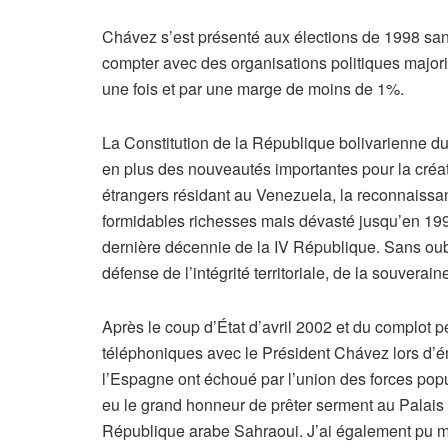
Chávez s’est présenté aux élections de 1998 sa
compter avec des organisations politiques majorita
une fois et par une marge de moins de 1%.
La Constitution de la République bolivarienne du 
en plus des nouveautés importantes pour la créati
étrangers résidant au Venezuela, la reconnaissan
formidables richesses mais dévasté jusqu’en 199
dernière décennie de la IV République. Sans oubli
défense de l’intégrité territoriale, de la souverai
Après le coup d’État d’avril 2002 et du complot pé
téléphoniques avec le Président Chávez lors d’
l’Espagne ont échoué par l’union des forces popul
eu le grand honneur de prêter serment au Palai
République arabe Sahraoui. J’ai également pu m’e