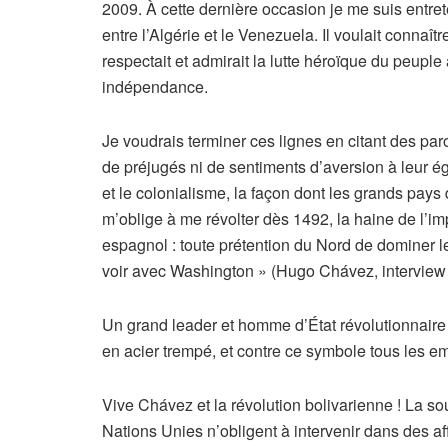
2009. À cette dernière occasion je me suis entrete
entre l’Algérie et le Venezuela. Il voulait connaî
respectait et admirait la lutte héroïque du peup
indépendance.
Je voudrais terminer ces lignes en citant des pa
de préjugés ni de sentiments d’aversion à leur é
et le colonialisme, la façon dont les grands pay
m’oblige à me révolter dès 1492, la haine de l’im
espagnol : toute prétention du Nord de dominer l
voir avec Washington » (Hugo Chávez, interview
Un grand leader et homme d’État révolutionnaire 
en acier trempé, et contre ce symbole tous les e
Vive Chávez et la révolution bolivarienne ! La s
Nations Unies n’obligent à intervenir dans des a