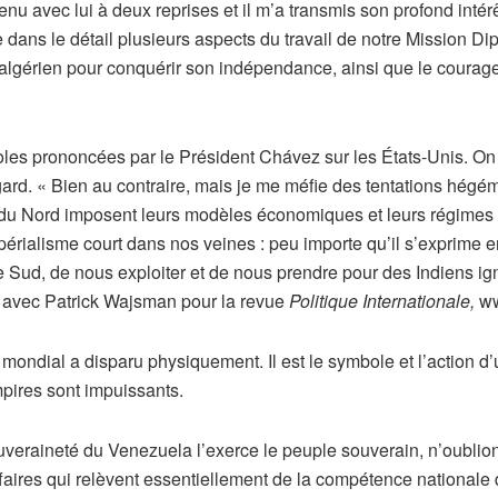
nu avec lui à deux reprises et il m’a transmis son profond intérê
tre dans le détail plusieurs aspects du travail de notre Mission 
le algérien pour conquérir son indépendance, ainsi que le cour
roles prononcées par le Président Chávez sur les États-Unis. On 
gard. « Bien au contraire, mais je me méfie des tentations hégé
s du Nord imposent leurs modèles économiques et leurs régimes p
périalisme court dans nos veines : peu importe qu’il s’exprime 
e Sud, de nous exploiter et de nous prendre pour des Indiens ig
 avec Patrick Wajsman pour la revue
Politique Internationale,
ww
mondial a disparu physiquement. Il est le symbole et l’action d
mpires sont impuissants.
ouveraineté du Venezuela l’exerce le peuple souverain, n’oublio
ffaires qui relèvent essentiellement de la compétence national