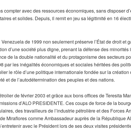
ns compter avec des ressources économiques, sans disposer d
ires et solides. Depuis, il remit en jeu sa légitimité en 16 élect
Venezuela de 1999 non seulement préserve l’État de droit et gar
on d’une société plus digne, prenant la défense des minorités in
ce de la double nationalité et du protagonisme des secteurs po
8 par les inégalités économiques et sociales héritées des poli
er le rôle d’une politique internationale fondée sur la création
neté et de l’autodétermination des peuples et des nations.
trolier de février 2003 et grâce aux bons offices de Teresita Mani
émissions d’ALO PRESIDENTE. Ces coups de force de la bourgeo
aires, des travailleurs de l’industrie pétrolière et des Forces 
s de Miraflores comme Ambassadeur auprès de la République Al
ntretenir avec le Président lors de ses deux visites présidenti