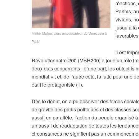
réactions,
Parfois, a
vivions, n
jusqu’à là
Michel Mujica, alors ambassadeur du Venezuela à
favorables
Paris
Il est imp
Révolutionnaire-200 (MBR200) a joué un rôle impo
deux buts concurrents : d’une part, les objectif
mondial » ; et, de l’autre côté, la lutte pour une
était le protagoniste (1).
Dès le début, on a pu observer des forces sociale
de gravité des partis politiques et des classes s
aussi, en parallèle, l’action du peuple organisé à 
un travail de réadaptation de toutes les tendance
circonstances ne signifient pas un commencemen