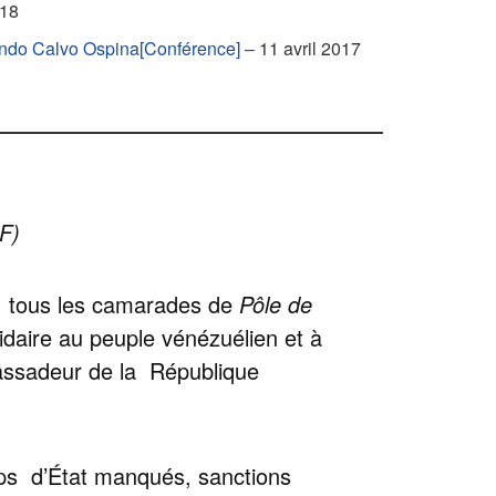
018
ando Calvo Ospina[Conférence] –
11 avril 2017
CF)
 à tous les camarades de
Pôle de
olidaire au peuple vénézuélien et à
bassadeur de la République
oups d’État manqués, sanctions