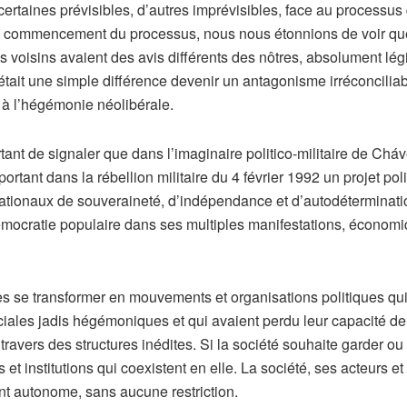
 certaines prévisibles, d’autres imprévisibles, face au processus
u commencement du processus, nous nous étonnions de voir que
os voisins avaient des avis différents des nôtres, absolument lég
 était une simple différence devenir un antagonisme irréconcilia
 à l’hégémonie néolibérale.
ortant de signaler que dans l’imaginaire politico-militaire de C
rtant dans la rébellion militaire du 4 février 1992 un projet p
s nationaux de souveraineté, d’indépendance et d’autodétermina
 démocratie populaire dans ses multiples manifestations, économiq
s se transformer en mouvements et organisations politiques qui, 
ociales jadis hégémoniques et qui avaient perdu leur capacité de 
travers des structures inédites. Si la société souhaite garder ou 
s et institutions qui coexistent en elle. La société, ses acteurs
t autonome, sans aucune restriction.