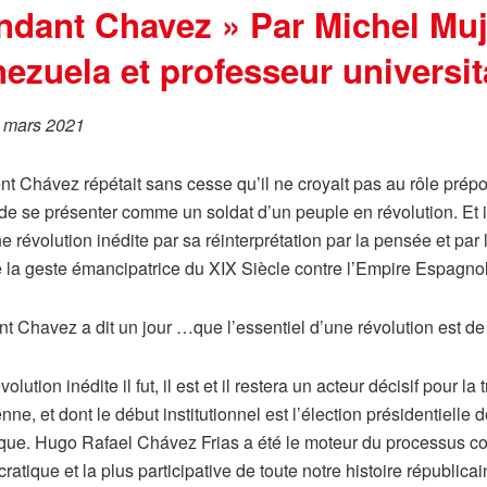
dant Chavez » Par Michel Muji
zuela et professeur universita
5 mars 2021
nt Chávez répétait sans cesse qu’il ne croyait pas au rôle prépon
de se présenter comme un soldat d’un peuple en révolution. Et il 
e révolution inédite par sa réinterprétation par la pensée et pa
la geste émancipatrice du XIX Siècle contre l’Empire Espagnol
nt Chavez a dit un jour …que l’essentiel d’une révolution est de 
volution inédite il fut, il est et il restera un acteur décisif pour
ne, et dont le début institutionnel est l’élection présidentielle
que. Hugo Rafael Chávez Frias a été le moteur du processus cons
atique et la plus participative de toute notre histoire républicai