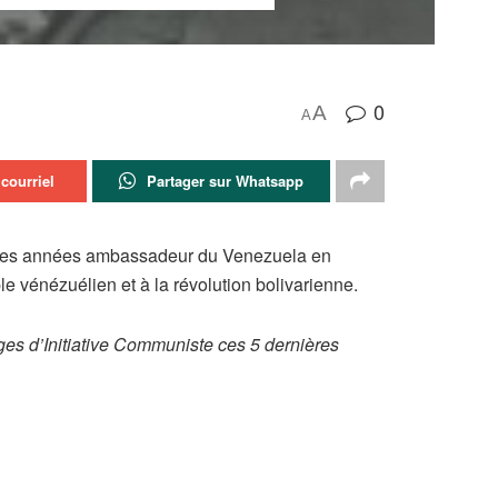
0
A
A
courriel
Partager sur Whatsapp
rnières années ambassadeur du Venezuela en
e vénézuélien et à la révolution bolivarienne.
ges d’Initiative Communiste ces 5 dernières