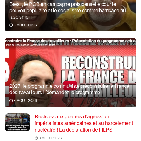
Brésil, le PCB en campagne présidentielle pour le
pouvoir populaire et le socialisme comme barricade au
fascisme
8 AOÛT 2026
2027, le programme communiste : reconstruire la France
des travailleurs ! [demandez le programme
8 AOÛT 2026
Résistez aux guerres d’agression
impérialistes américaines et au harcèlement
nucléaire ! La déclaration de l’ILPS
8 AOÛT 2026