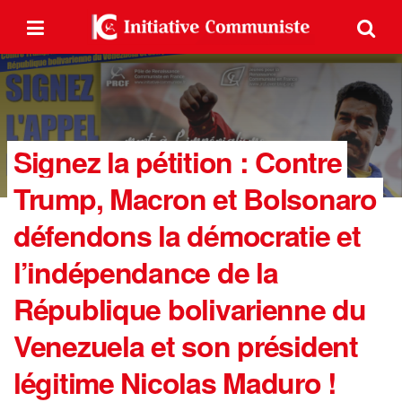
Signez la pétition : Contre
Trump, Macron et Bolsonaro
défendons la démocratie et
l’indépendance de la
République bolivarienne du
Venezuela et son président
légitime Nicolas Maduro !