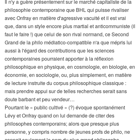
Il n'y a guère présentement sur le marché capitaliste de la
philosophie contemporaine que BHL qui puisse rivaliser
avec Onfray en matière d'agressive vacuité et il est vrai
que, dans un style encore plus martial et anticommuniste (il
faut le faire !) que celui de son rival normand, ce Second
Grand de la philo médiatico-compatible n'a que mépris lui
aussi à l'égard des contributions que les sciences
contemporaines pourraient apporter à la réflexion
philosophique en physique, en cosmologie, en biologie, en
économie, en sociologie, ou, plus simplement, en matière
de lecture instruite du corpus philosophique classique :
mais prendre appui sur de telles recherches serait sans
doute barbant et peu vendeur…
Pourtant le « public cultivé » (?) évoque spontanément
Lévy et Onfray quand on lui demande de citer des
philosophes contemporains; alors que presque plus
personne, y compris nombre de jeunes profs de philo, ne
connait seulement le nom du plus grand philosophe