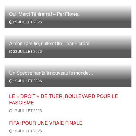
Ouf! Merci Télérama! – Par Floréal
29 JUILLET 2026
A mort l’arbitre, suite et fin – par Floréal
23 JUILLET 2026
Un Spectre hante à nouveau le monde…
19 JUILLET 2026
LE « DROIT » DE TUER, BOULEVARD POUR LE
FASCISME
17 JUILLET 2026
FIFA: POUR UNE VRAIE FINALE
15 JUILLET 2026