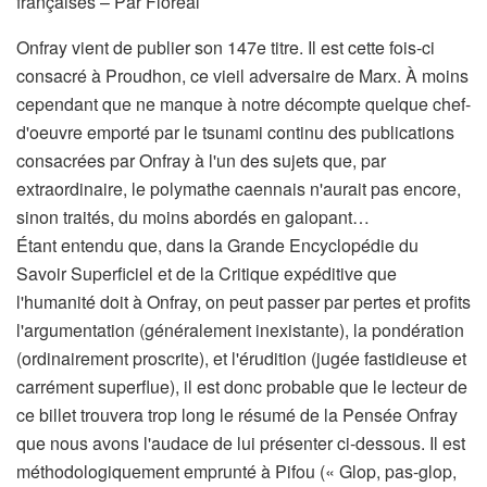
françaises – Par Floréal
Onfray vient de publier son 147e titre. Il est cette fois-ci
consacré à Proudhon, ce vieil adversaire de Marx. À moins
cependant que ne manque à notre décompte quelque chef-
d'oeuvre emporté par le tsunami continu des publications
consacrées par Onfray à l'un des sujets que, par
extraordinaire, le polymathe caennais n'aurait pas encore,
sinon traités, du moins abordés en galopant…
Étant entendu que, dans la Grande Encyclopédie du
Savoir Superficiel et de la Critique expéditive que
l'humanité doit à Onfray, on peut passer par pertes et profits
l'argumentation (généralement inexistante), la pondération
(ordinairement proscrite), et l'érudition (jugée fastidieuse et
carrément superflue), il est donc probable que le lecteur de
ce billet trouvera trop long le résumé de la Pensée Onfray
que nous avons l'audace de lui présenter ci-dessous. Il est
méthodologiquement emprunté à Pifou (« Glop, pas-glop,