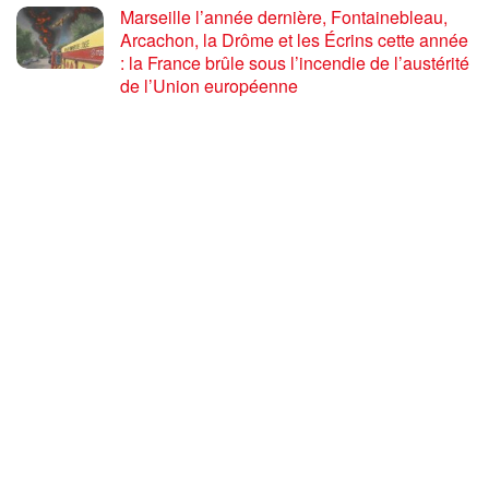
Marseille l’année dernière, Fontainebleau,
Arcachon, la Drôme et les Écrins cette année
: la France brûle sous l’incendie de l’austérité
de l’Union européenne
26 JUILLET 2026
« Cuba socialiste est la digue avancée des
peuples libres » – Gilda Landini PRCF [
#Paris manifestation de solidarité avec Cuba
#26Julio ]
25 JUILLET 2026
Incendies, canicules, capitalisme : la France
au bord du brasier
24 JUILLET 2026
Sommet de la plateforme anti-impérialiste
mondiale : le PRCF expose la situation
politique en France
24 JUILLET 2026