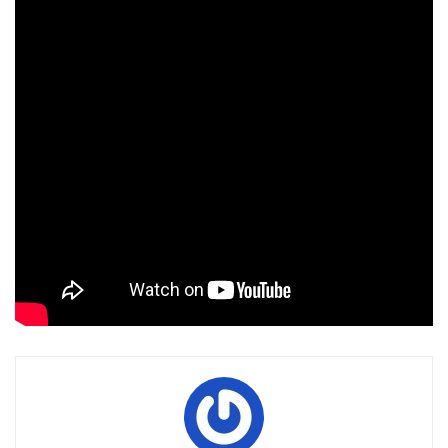
Macron.
Mali : Entretien avec Oumar
Mariko, président du parti
SADI, 8 décembre 2019
Entrevue d’Oumar Mariko sur les questions sécuritaires au
Mali, au Niger, au Burkina Faso ou au Tchad et la politique
néo-coloniale de l’impérialisme français.
Tags:
Afrique
anti impérialisme
barkhane
entretien
Françafrique
impérialisme français
Mali
SADI
video