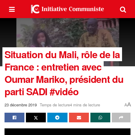
Situation du Mali, rôle de la
France : entretien avec
Oumar Mariko, président du
parti SADI #vidéo
A
23 décembre 2019
Temps de lecture4 mins de lecture
A