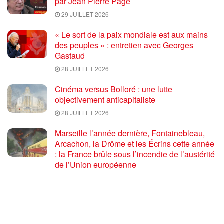
par Jean Pierre Page
29 JUILLET 2026
« Le sort de la paix mondiale est aux mains
des peuples » : entretien avec Georges
Gastaud
28 JUILLET 2026
Cinéma versus Bolloré : une lutte
objectivement anticapitaliste
28 JUILLET 2026
Marseille l’année dernière, Fontainebleau,
Arcachon, la Drôme et les Écrins cette année
: la France brûle sous l’incendie de l’austérité
de l’Union européenne
26 JUILLET 2026
« Cuba socialiste est la digue avancée des
peuples libres » – Gilda Landini PRCF [
#Paris manifestation de solidarité avec Cuba