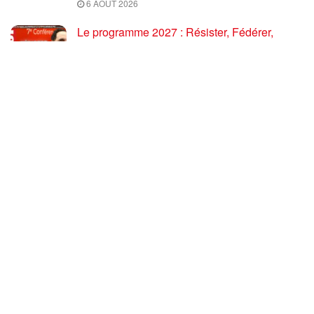
6 AOÛT 2026
Le programme 2027 : Résister, Fédérer,
Reconstruire – Fadi Kassem fait le point sur
les grandes orientations pour faire gagner la
France des travailleurs [10′]
6 AOÛT 2026
80 ans après Hiroshima : l’impérialisme états-
unien, de l’holocauste atomique à la menace
d’extermination de la civilisation iranienne
6 AOÛT 2026
Ouf! Merci Télérama! – Par Floréal
29 JUILLET 2026
Après son 54e Congrès, où en est la CGT ? –
par Jean Pierre Page
29 JUILLET 2026