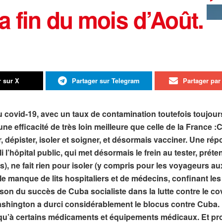
a fin du mois d’Août.
r sur X
Partager sur Telegram
Partager par 
covid-19, avec un taux de contamination toutefois toujours
ne efficacité de très loin meilleure que celle de la France
r, dépister, isoler et soigner, et désormais vacciner. Une r
l’hôpital public, qui met désormais le frein au tester, prét
), ne fait rien pour isoler (y compris pour les voyageurs aux
le manque de lits hospitaliers et de médecins, confinant les
ison du succès de Cuba socialiste dans la lutte contre le c
shington a durci considérablement le blocus contre Cuba. 
i qu’à certains médicaments et équipements médicaux. Et p