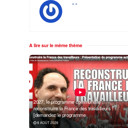
- -
A lire sur le même thème
2027, le programme communiste :
reconstruire la France des travailleurs !
[demandez le programme
8 AOÛT 2026