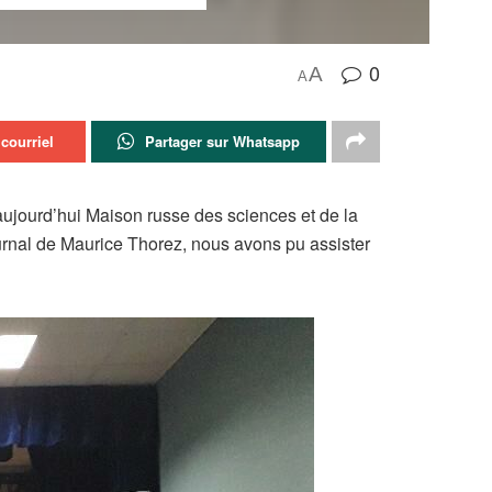
0
A
A
courriel
Partager sur Whatsapp
ujourd’hui Maison russe des sciences et de la
urnal de Maurice Thorez, nous avons pu assister