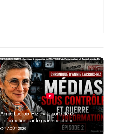
Annie Lacroix-Riz : « le contrôle de
l’information par le grand capital »
7 AOÛT 2026