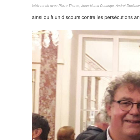
t
able-ronde avec Pierre Thorez, Jean-Numa Ducange, Andreï Doultsev. 
ainsi qu’à un discours contre les persécutions 