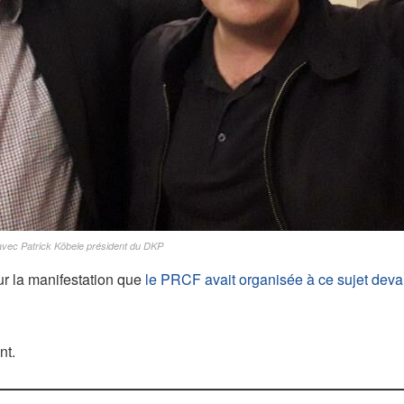
 avec Patrick Köbele président du DKP
r la manifestation que
le PRCF avait organisée à ce sujet dev
nt.