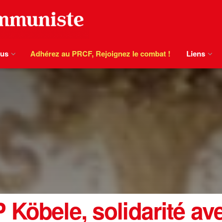
ous
Adhérez au PRCF, Rejoignez le combat !
Liens
 Köbele, solidarité av