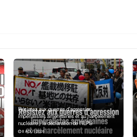
Résistez aux guerres d’agression
impérialistes américaines et au harcèlement
nucléaire ! la déclaration de l’ILPS
8 AOÛT 2026