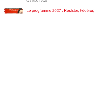
6 AOÛT 2026
Le programme 2027 : Résister, Fédérer,
Reconstruire – Fadi Kassem fait le point sur
les grandes orientations pour faire gagner la
France des travailleurs [10′]
6 AOÛT 2026
80 ans après Hiroshima : l’impérialisme états-
unien, de l’holocauste atomique à la menace
d’extermination de la civilisation iranienne
6 AOÛT 2026
Ouf! Merci Télérama! – Par Floréal
29 JUILLET 2026
Après son 54e Congrès, où en est la CGT ? –
par Jean Pierre Page
29 JUILLET 2026