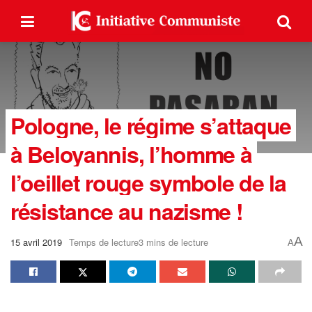
Pologne, le régime s’attaque
à Beloyannis, l’homme à
l’oeillet rouge symbole de la
résistance au nazisme !
A
15 avril 2019
Temps de lecture3 mins de lecture
A