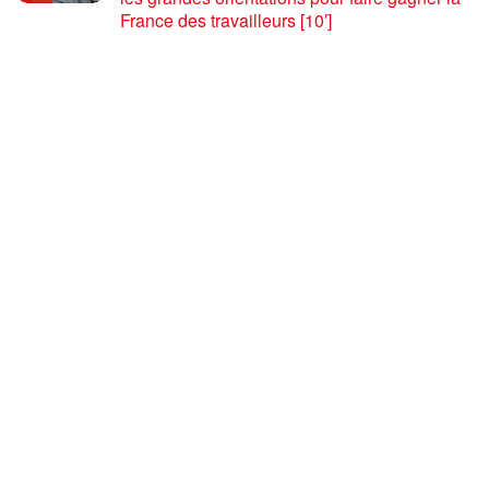
France des travailleurs [10′]
6 AOÛT 2026
80 ans après Hiroshima : l’impérialisme états-
unien, de l’holocauste atomique à la menace
d’extermination de la civilisation iranienne
6 AOÛT 2026
Ouf! Merci Télérama! – Par Floréal
29 JUILLET 2026
Après son 54e Congrès, où en est la CGT ? –
par Jean Pierre Page
29 JUILLET 2026
CHARGER PLUS