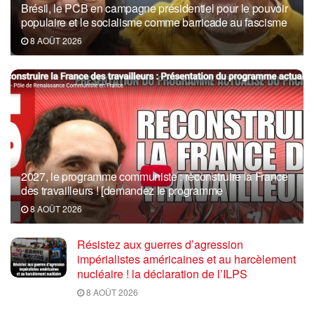
Brésil, le PCB en campagne présidentiel pour le pouvoir
populaire et le socialisme comme barricade au fascisme
8 AOÛT 2026
2027, le programme communiste : reconstruire la France
des travailleurs ! [demandez le programme
8 AOÛT 2026
Résistez aux guerres d’agression
impérialistes américaines et au harcèlement
nucléaire ! la déclaration de l’ILPS
8 AOÛT 2026