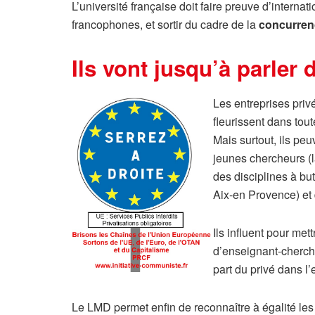
L’université française doit faire preuve d’intern
francophones, et sortir du cadre de la
concurren
Ils vont jusqu’à parler 
Les entreprises priv
fleurissent dans tou
Mais surtout, ils peu
jeunes chercheurs (l
des disciplines à bu
Aix-en Provence) et 
Ils influent pour met
d’enseignant-cherche
part du privé dans l
Le LMD permet enfin de reconnaître à égalité le