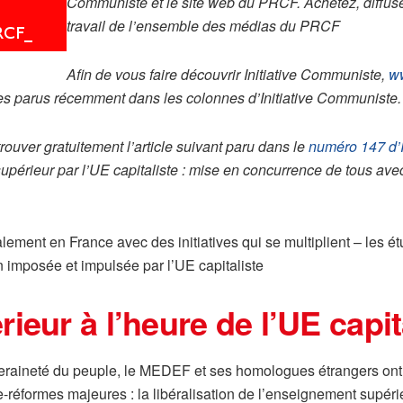
Communiste et le site web du PRCF. Achetez, diffuser 
travail de l’ensemble des médias du PRCF
Afin de vous faire découvrir Initiative Communiste,
ww
les parus récemment dans les colonnes d’Initiative Communiste.
ouver gratuitement l’article suivant paru dans le
numéro 147 d’
périeur par l’UE capitaliste : mise en concurrence de tous avec
ment en France avec des initiatives qui se multiplient – les étu
 imposée et impulsée par l’UE capitaliste
eur à l’heure de l’UE capit
eraineté du peuple, le MEDEF et ses homologues étrangers ont 
-réformes majeures : la libéralisation de l’enseignement supér