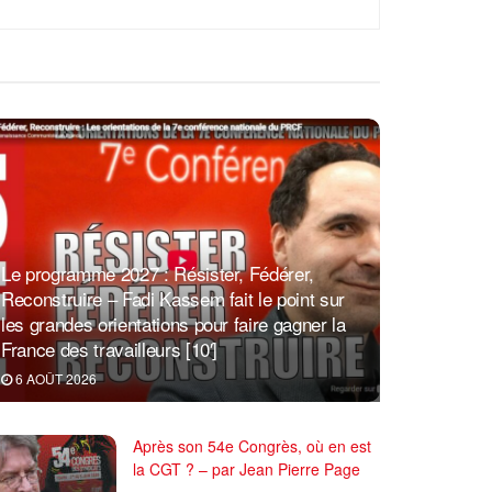
Le programme 2027 : Résister, Fédérer,
Reconstruire – Fadi Kassem fait le point sur
les grandes orientations pour faire gagner la
France des travailleurs [10′]
6 AOÛT 2026
Après son 54e Congrès, où en est
la CGT ? – par Jean Pierre Page