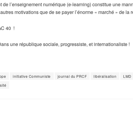
nt de l’enseignement numérique (e-learning) constitue une manne 
’autres motivations que de se payer l’énorme « marché » de la 
AC 40 !
Dans une république sociale, progressiste, et internationaliste !
ope
initiative Communiste
journal du PRCF
libéralisation
LMD
sité