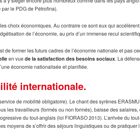
enés à y siéger encore plus nombreux comme dans les pays anglo
 par le PDG de Pétrofina).
r les choix économiques. Au contraire ce sont eux qui accélèrent
adgétisation de l’économie, au prix d’un immense recul scientifi
 de former les futurs cadres de l’économie nationale et pas ce
elle
en vue
de la satisfaction des besoins sociaux
. La défens
d’une économie nationalisée et planifiée.
lité internationale.
rvice de mobilité obligatoire). Le chant des syrènes ERASMUS 
s les travailleurs (formés ou non formés), baisse des salaires, 
 progressive du tout-anglais (loi FIORASO 2013). L’arrivée du tou
 les moyens de s’offrir des séjours linguistiques ou de pratiquer l