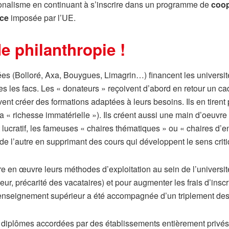
ationalisme en continuant à s’inscrire dans un programme de
coop
ce
imposée par l’UE.
de philanthropie !
ées (Bolloré, Axa, Bouygues, Limagrin…) financent les universit
tes les facs. Les « donateurs » reçoivent d’abord en retour un 
vent créer des formations adaptées à leurs besoins. Ils en tirent
a « richesse immatérielle »). Ils créent aussi une main d’oeuvre
t lucratif, les fameuses « chaires thématiques » ou « chaires d’
de l’autre en supprimant des cours qui développent le sens crit
tre en œuvre leurs méthodes d’exploitation au sein de l’université
ur, précarité des vacataires) et pour augmenter les frais d’insc
’enseignement supérieur a été accompagnée d’un triplement des 
s diplômes accordées par des établissements entièrement privés