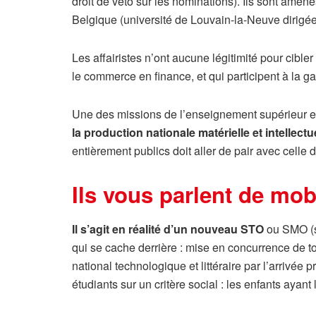
droit de véto sur les nominations). Ils sont am
Belgique (université de Louvain-la-Neuve dirigée
Les affairistes n’ont aucune légitimité pour cible
le commerce en finance, et qui participent à la g
Une des missions de l’enseignement supérieur est
la production nationale matérielle et intellectu
entièrement publics doit aller de pair avec celle 
Ils vous parlent de mobi
Il s’agit en réalité d’un nouveau STO
ou SMO (se
qui se cache derrière : mise en concurrence de tou
national technologique et littéraire par l’arrivée
étudiants sur un critère social : les enfants ayant