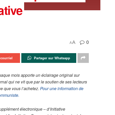
ative
0
A
A
courriel
Partager sur Whatsapp
haque mois apporte un éclairage original sur
urnal qui ne vit que par le soutien de ses lecteurs
rce que vous l’achetez.
Pour une information de
Communiste.
 supplément électronique – d’Initiative