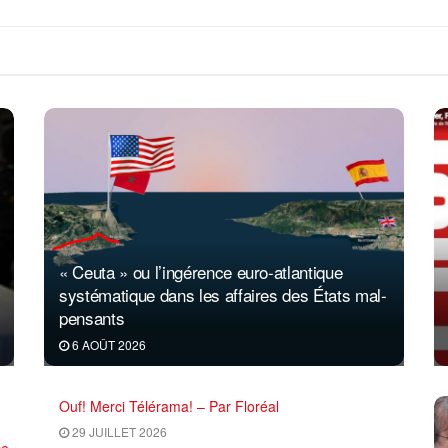
« Ceuta » ou l’ingérence euro-atlantique
systématique dans les affaires des États mal-
pensants
6 AOÛT 2026
Ouf! Merci Télérama! – Par Floréal
29 JUILLET 2026
ce