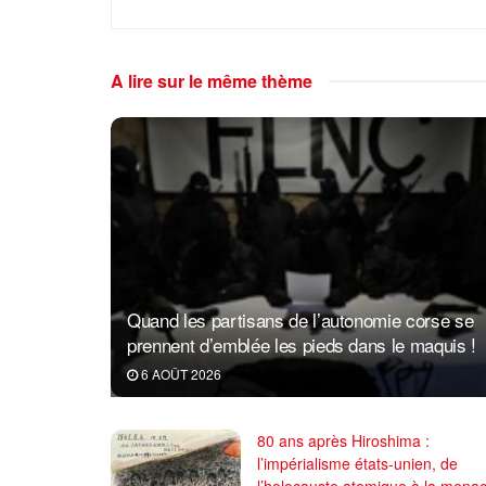
A lire sur le même thème
Quand les partisans de l’autonomie corse se
prennent d’emblée les pieds dans le maquis !
6 AOÛT 2026
80 ans après Hiroshima :
l’impérialisme états-unien, de
l’holocauste atomique à la mena