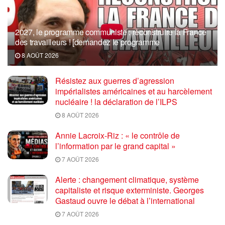
2027, le programme communiste : reconstruire la France
des travailleurs ! [demandez le programme
8 AOÛT 2026
Résistez aux guerres d’agression
impérialistes américaines et au harcèlement
nucléaire ! la déclaration de l’ILPS
8 AOÛT 2026
Annie Lacroix-Riz : « le contrôle de
l’information par le grand capital »
7 AOÛT 2026
Alerte : changement climatique, système
capitaliste et risque exterministe. Georges
Gastaud ouvre le débat à l’international
7 AOÛT 2026