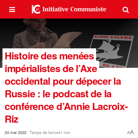
Histoire des menées
impérialistes de l’Axe
occidental pour dépecer la
Russie : le podcast de la
conférence d’Annie Lacroix-
Riz
A
24 mai 2022
Temps de lecture1 min
A