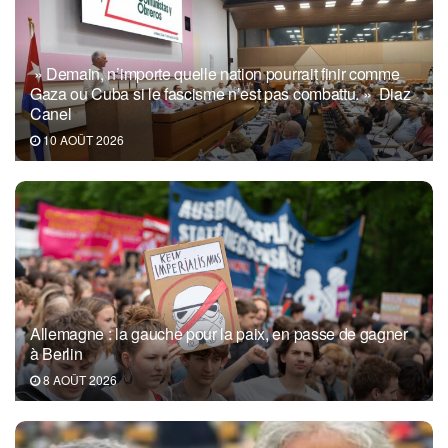
» Demain, n’importe quelle nation pourrait finir comme
Gaza ou Cuba si le fascisme n’est pas combattu. » Diaz
Canel
10 AOÛT 2026
Allemagne : la gauche pour la paix, en passe de gagner
à Berlin
8 AOÛT 2026