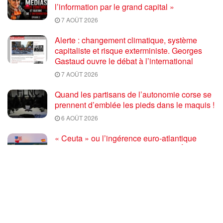
l’information par le grand capital »
7 AOÛT 2026
Alerte : changement climatique, système
capitaliste et risque exterministe. Georges
Gastaud ouvre le débat à l’international
7 AOÛT 2026
Quand les partisans de l’autonomie corse se
prennent d’emblée les pieds dans le maquis !
6 AOÛT 2026
« Ceuta » ou l’ingérence euro-atlantique
systématique dans les affaires des États mal-
pensants
6 AOÛT 2026
Le programme 2027 : Résister, Fédérer,
Reconstruire – Fadi Kassem fait le point sur
les grandes orientations pour faire gagner la