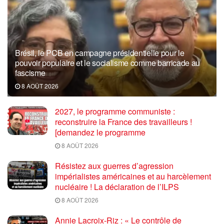
Brésil, le PCB en campagne présidentielle pour le
pouvoir populaire et le socialisme comme barricade au
fascisme
8 AOÛT 2026
2027, le programme communiste :
reconstruire la France des travailleurs !
[demandez le programme
8 AOÛT 2026
Résistez aux guerres d’agression
impérialistes américaines et au harcèlement
nucléaire ! La déclaration de l’ILPS
8 AOÛT 2026
Annie Lacroix-Riz : « Le contrôle de