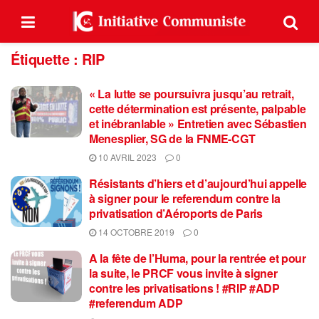
Étiquette :
RIP
« La lutte se poursuivra jusqu’au retrait,
cette détermination est présente, palpable
et inébranlable » Entretien avec Sébastien
Menesplier, SG de la FNME-CGT
10 AVRIL 2023
0
Résistants d’hiers et d’aujourd’hui appelle
à signer pour le referendum contre la
privatisation d’Aéroports de Paris
14 OCTOBRE 2019
0
A la fête de l’Huma, pour la rentrée et pour
la suite, le PRCF vous invite à signer
contre les privatisations ! #RIP #ADP
#referendum ADP