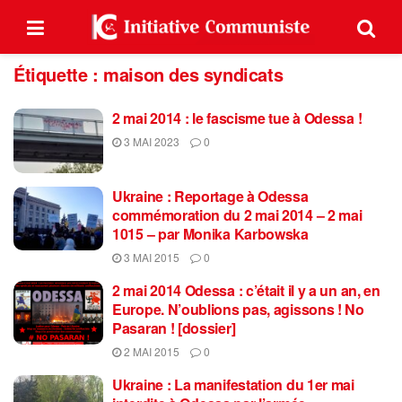
Étiquette :
maison des syndicats
2 mai 2014 : le fascisme tue à Odessa !
3 MAI 2023
0
Ukraine : Reportage à Odessa
commémoration du 2 mai 2014 – 2 mai
1015 – par Monika Karbowska
3 MAI 2015
0
2 mai 2014 Odessa : c’était il y a un an, en
Europe. N’oublions pas, agissons ! No
Pasaran ! [dossier]
2 MAI 2015
0
Ukraine : La manifestation du 1er mai