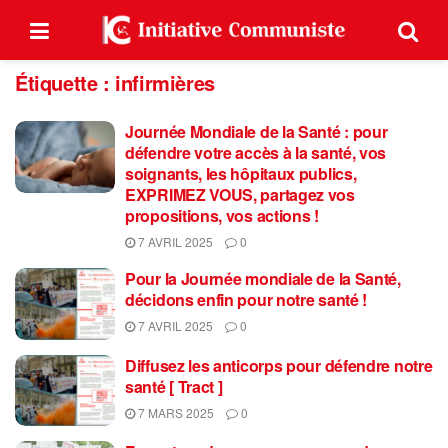
Étiquette :
infirmières
Journée Mondiale de la Santé : pour
défendre votre accès à la santé, vos
soignants, les hôpitaux publics,
EXPRIMEZ VOUS, partagez vos
propositions, vos actions !
7 AVRIL 2025
0
Pour la Journée mondiale de la Santé,
décidons enfin pour notre santé !
7 AVRIL 2025
0
Diffusez les anticorps pour défendre notre
santé [ Tract ]
7 MARS 2025
0