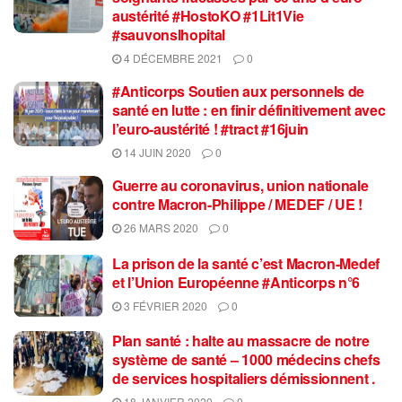
austérité #HostoKO #1Lit1Vie
#sauvonslhopital
4 DÉCEMBRE 2021
0
#Anticorps Soutien aux personnels de
santé en lutte : en finir définitivement avec
l’euro-austérité ! #tract #16juin
14 JUIN 2020
0
Guerre au coronavirus, union nationale
contre Macron-Philippe / MEDEF / UE !
26 MARS 2020
0
La prison de la santé c’est Macron-Medef
et l’Union Européenne #Anticorps n°6
3 FÉVRIER 2020
0
Plan santé : halte au massacre de notre
système de santé – 1000 médecins chefs
de services hospitaliers démissionnent .
18 JANVIER 2020
0