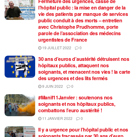
Fermeture des urgences, casse de
l’hôpital public : la mise en danger de la
vie des patients par manque de services
public conduit à des morts – entretien
avec Christophe Prudhomme, porte
parole de l’association des médecins
urgentistes de France
19 JUILLET 2022
0
30 ans d’euros d’austérité détruisent nos
hôpitaux publics, attaquent nos
soignants, et menacent nos vies ! la carte
des urgences et des lits fermés
9 JUIN 2022
0
#Manif11Janvier : soutenons nos
soignants et nos hôpitaux publics,
combattons l’euro austérité !
11 JANVIER 2022
0
Il y a urgence pour l’hôpital public et nos
soignants fracassés par 30 ans d’euro