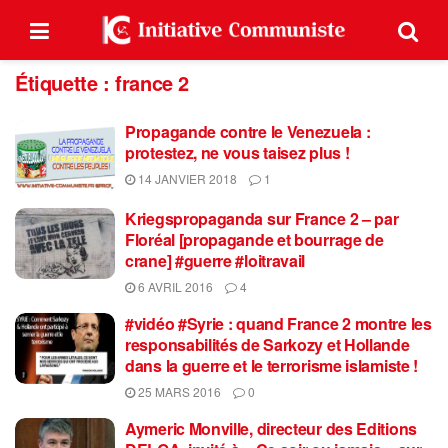
Étiquette :
france 2
Propagande contre le Venezuela :
protestez, ne vous taisez plus !
14 JANVIER 2018
1
Kriegspropaganda sur France 2 – par
Floréal [propagande et bourrage de
crane] #guerre #loitravail
6 AVRIL 2016
4
#vidéo #Syrie : quand France 2 montre les
responsabilités de Sarkozy et Hollande
dans la guerre et le terrorisme islamiste !
25 MARS 2016
0
Aymeric Monville, directeur des Editions