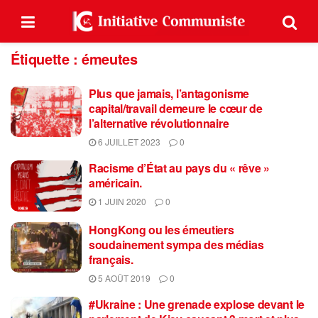
Étiquette :
émeutes
Plus que jamais, l’antagonisme
capital/travail demeure le cœur de
l’alternative révolutionnaire
6 JUILLET 2023
0
Racisme d’État au pays du « rêve »
américain.
1 JUIN 2020
0
HongKong ou les émeutiers
soudainement sympa des médias
français.
5 AOÛT 2019
0
#Ukraine : Une grenade explose devant le