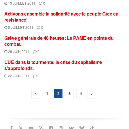
13 JUILLET 2011
0
Activons ensemble la solidarité avec le peuple Grec en
resistance!
8 JUILLET 2011
0
Grêve générale de 48 heures: Le PAME en pointe du
combat.
29 JUIN 2011
0
L’UE dans la tourmente: la crise du capitalisme
s’approfondit.
22 JUIN 2011
0
1
2
3
4