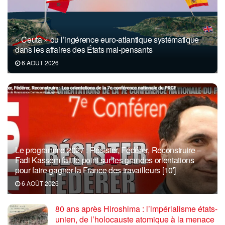
« Ceuta » ou l’ingérence euro-atlantique systématique
dans les affaires des États mal-pensants
6 AOÛT 2026
Le programme 2027 : Résister, Fédérer, Reconstruire –
Fadi Kassem fait le point sur les grandes orientations
pour faire gagner la France des travailleurs [10′]
6 AOÛT 2026
80 ans après Hiroshima : l’impérialisme états-
unien, de l’holocauste atomique à la menace