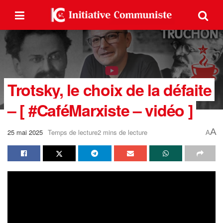
Trotsky, le choix de la défaite
– [ #CaféMarxiste – vidéo ]
A
25 mai 2025
Temps de lecture2 mins de lecture
A