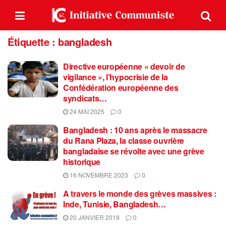
Étiquette :
bangladesh
Directive européenne « devoir de
vigilance », l’hypocrisie de la
Confédération européenne des
syndicats…
24 MAI 2025
0
Bangladesh : 10 ans après le massacre
du Rana Plaza, la classe ouvrière
bangladaise se révolte avec une grève
historique
16 NOVEMBRE 2023
0
A travers le monde des grèves massives :
Inde, Tunisie, Bangladesh…
20 JANVIER 2019
0