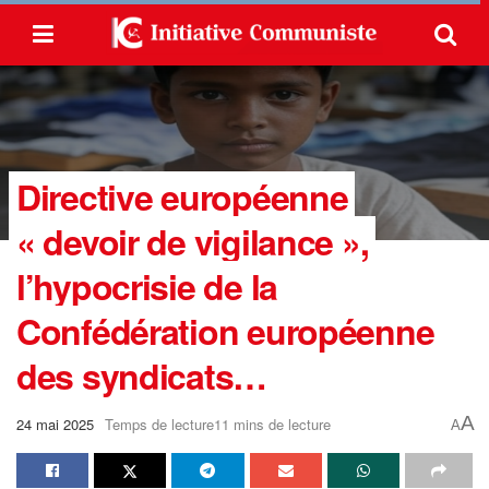
Directive européenne
« devoir de vigilance »,
l’hypocrisie de la
Confédération européenne
des syndicats…
A
24 mai 2025
Temps de lecture11 mins de lecture
A