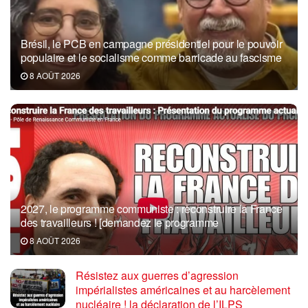
Brésil, le PCB en campagne présidentiel pour le pouvoir
populaire et le socialisme comme barricade au fascisme
8 AOÛT 2026
2027, le programme communiste : reconstruire la France
des travailleurs ! [demandez le programme
8 AOÛT 2026
Résistez aux guerres d’agression
impérialistes américaines et au harcèlement
nucléaire ! la déclaration de l’ILPS