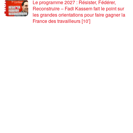
Le programme 2027 : Résister, Fédérer,
Reconstruire – Fadi Kassem fait le point sur
les grandes orientations pour faire gagner la
France des travailleurs [10′]
6 AOÛT 2026
80 ans après Hiroshima : l’impérialisme états-
unien, de l’holocauste atomique à la menace
d’extermination de la civilisation iranienne
6 AOÛT 2026
Ouf! Merci Télérama! – Par Floréal
29 JUILLET 2026
Après son 54e Congrès, où en est la CGT ? –
par Jean Pierre Page
29 JUILLET 2026
CHARGER PLUS