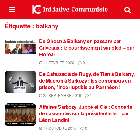
Étiquette :
balkany
De Ghosn à Balkany en passant par
Griveaux : le pourrissement sur pied – par
Floréal
14 FÉVRIER 2020
0
De Cahuzac à de Rugy, de Tian à Balkany,
de Macron à Sarkozy : les corrompus en
prison, l’Incorruptible au Panthéon !
22 SEPTEMBRE 2019
1
Affaires Sarkozy, Juppé et Cie : Concerts
de casseroles sur la présidentielle – par
Léon Landini
17 OCTOBRE 2016
0