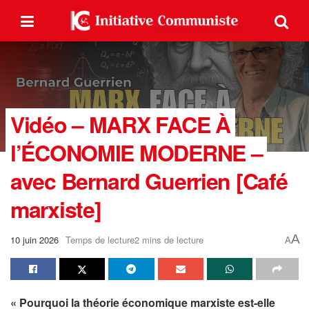
Vidéo – MARX FACE À
l’ÉCONOMIE MODERNE –
avec Bernard Guerrien [Café
marxiste]
A
10 juin 2026
Temps de lecture2 mins de lecture
A
« Pourquoi la théorie économique marxiste est-elle