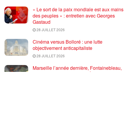
« Le sort de la paix mondiale est aux mains
des peuples » : entretien avec Georges
Gastaud
28 JUILLET 2026
Cinéma versus Bolloré : une lutte
objectivement anticapitaliste
28 JUILLET 2026
Marseille l’année dernière, Fontainebleau,
Arcachon, la Drôme et les Écrins cette année
: la France brûle sous l’incendie de l’austérité
de l’Union européenne
26 JUILLET 2026
« Cuba socialiste est la digue avancée des
peuples libres » – Gilda Landini PRCF [
#Paris manifestation de solidarité avec Cuba
#26Julio ]
25 JUILLET 2026