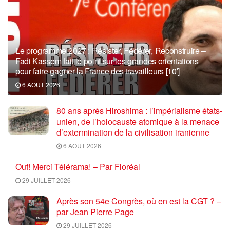
Le programme 2027 : Résister, Fédérer, Reconstruire –
Fadi Kassem fait le point sur les grandes orientations
pour faire gagner la France des travailleurs [10′]
6 AOÛT 2026
80 ans après Hiroshima : l’impérialisme états-
unien, de l’holocauste atomique à la menace
d’extermination de la civilisation iranienne
6 AOÛT 2026
Ouf! Merci Télérama! – Par Floréal
29 JUILLET 2026
Après son 54e Congrès, où en est la CGT ? –
par Jean Pierre Page
29 JUILLET 2026