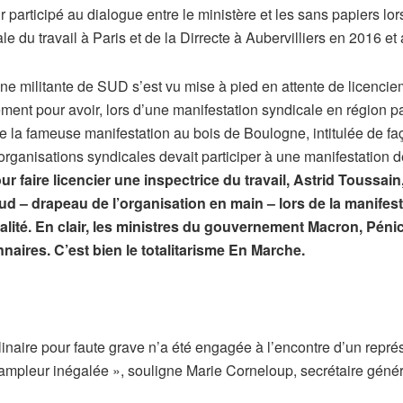
ir participé au dialogue entre le ministère et les sans papiers lo
le du travail à Paris et de la Dirrecte à Aubervilliers en 2016 e
une militante de SUD s’est vu mise à pied en attente de licencie
ment pour avoir, lors d’une manifestation syndicale en région par
it de la fameuse manifestation au bois de Boulogne, intitulée de
es organisations syndicales devait participer à une manifestation
ur faire licencier une inspectrice du travail, Astrid Toussai
Sud – drapeau de l’organisation en main – lors de la manifest
lité. En clair, les ministres du gouvernement Macron, Pénica
naires. C’est bien le totalitarisme En Marche.
linaire pour faute grave n’a été engagée à l’encontre d’un repré
e ampleur inégalée », souligne Marie Corneloup, secrétaire gé