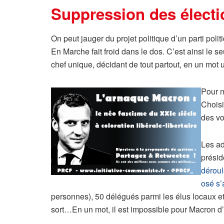
Suppression des élect
On peut jauger du projet politique d’un parti pol
En Marche fait froid dans le dos. C’est ainsi le 
chef unique, décidant de tout partout, en un mot un 
Pour m
Choisi
des vo
Les ad
présid
déroul
osé s’
personnes), 50 délégués parmi les élus locaux et 
sort…En un mot, il est impossible pour Macron d’