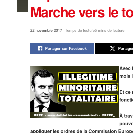
Marche vers le to
22 novembre 2017
Temps de lecture5 mins de lecture
Partager sur Facebook
Partage
Avec M
mois 
Et ce
foncti
À tra
pouvoi
appliquer les ordres de la Commission Europ