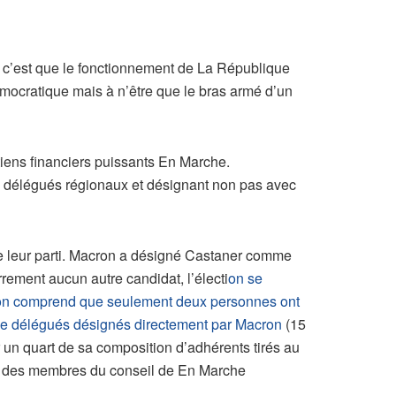
re c’est que le fonctionnement de La République
démocratique mais à n’être que le bras armé d’un
iens financiers puissants En Marche.
 délégués régionaux et désignant non pas avec
e leur parti. Macron a désigné Castaner comme
arrement aucun autre candidat, l’électi
on se
ns on comprend que seulement deux personnes ont
é de délégués désignés directement par Macron
(15
r un quart de sa composition d’adhérents tirés au
ité des membres du conseil de En Marche