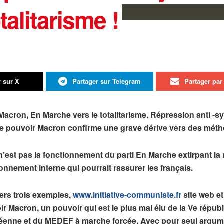
talitarisme !
r sur X
Partager sur Telegram
Partager par 
acron, En Marche vers le totalitarisme. Répression anti -s
le pouvoir Macron confirme une grave dérive vers des métho
 n’est pas la fonctionnement du parti En Marche extirpant l
onnement interne qui pourrait rassurer les français.
vers trois exemples,
www.initiative-communiste.fr
site web et
r Macron, un pouvoir qui est le plus mal élu de la Ve républiq
éenne et du MEDEF à marche forcée. Avec pour seul argumen