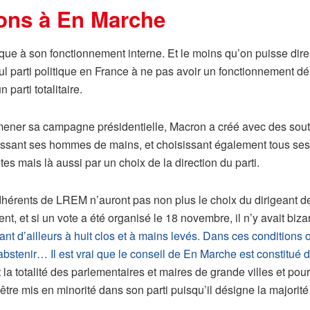
ions à En Marche
itique à son fonctionnement interne. Et le moins qu’on puisse di
seul parti politique en France à ne pas avoir un fonctionnement 
parti totalitaire.
ener sa campagne présidentielle, Macron a créé avec des sout
ssant ses hommes de mains, et choisissant également tous ses
tes mais là aussi par un choix de la direction du parti.
hérents de LREM n’auront pas non plus le choix du dirigeant d
ent, et si un vote a été organisé le 18 novembre, il n’y avait biz
ant d’ailleurs à huit clos et à mains levés. Dans ces conditio
abstenir… Il est vrai que le conseil de En Marche est constitu
la totalité des parlementaires et maires de grande villes et pou
être mis en minorité dans son parti puisqu’il désigne la major