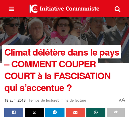
Climat délétère dans le pays
– COMMENT COUPER
COURT à la FASCISATION
qui s’accentue ?
A
18 avril 2013
Temps de lecture5 mins de lecture
A