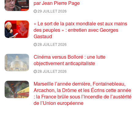
par Jean Pierre Page
29 JUILLET 2026
« Le sort de la paix mondiale est aux mains
des peuples » : entretien avec Georges
Gastaud
28 JUILLET 2026
Cinéma versus Bolloré : une lutte
objectivement anticapitaliste
28 JUILLET 2026
Marseille l’année dernière, Fontainebleau,
Arcachon, la Drôme et les Écrins cette année
: la France brûle sous l’incendie de l’austérité
de l’Union européenne
26 JUILLET 2026
« Cuba socialiste est la digue avancée des
peuples libres » – Gilda Landini PRCF [
#Paris manifestation de solidarité avec Cuba