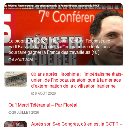
Le programme 2027 : Résister, Fédérer, Reconstruire –
Fadi Kassem fait le point sur les grandes orientations
pour faire gagner la France des travailleurs [10′]
6 AOÛT 2026
80 ans après Hiroshima : l’impérialisme états-
unien, de l’holocauste atomique à la menace
d’extermination de la civilisation iranienne
6 AOÛT 2026
Ouf! Merci Télérama! – Par Floréal
29 JUILLET 2026
Après son 54e Congrès, où en est la CGT ? –