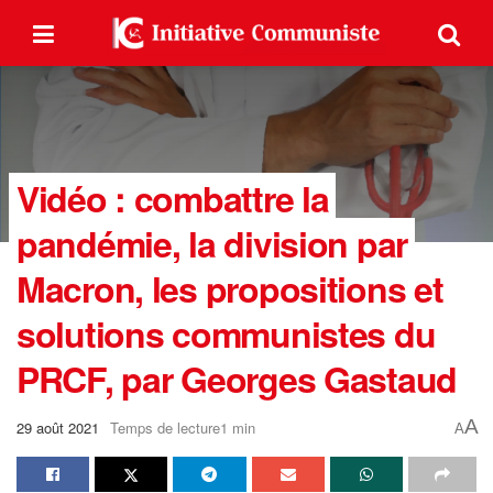
Vidéo : combattre la
pandémie, la division par
Macron, les propositions et
solutions communistes du
PRCF, par Georges Gastaud
A
29 août 2021
Temps de lecture1 min
A