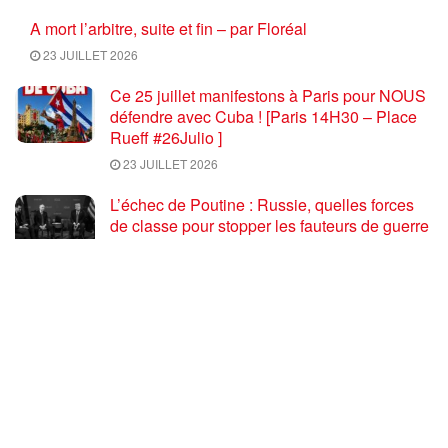
A mort l’arbitre, suite et fin – par Floréal
23 JUILLET 2026
Ce 25 juillet manifestons à Paris pour NOUS
défendre avec Cuba ! [Paris 14H30 – Place
Rueff #26Julio ]
23 JUILLET 2026
L’échec de Poutine : Russie, quelles forces
de classe pour stopper les fauteurs de guerre
euro atlantiques ?
23 JUILLET 2026
Coupe du monde de football 2026 : une fin
salutaire pour une compétition délétère
23 JUILLET 2026
Trump et Rubio déclarent la guerre au
communisme … par Gilles Questiaux