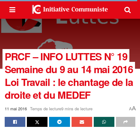
PRCF – INFO LUTTES N° 19
Semaine du 9 au 14 mai 2016
Loi Travail : le chantage de la
droite et du MEDEF
A
11 mai 2016
Temps de lecture9 mins de lecture
A