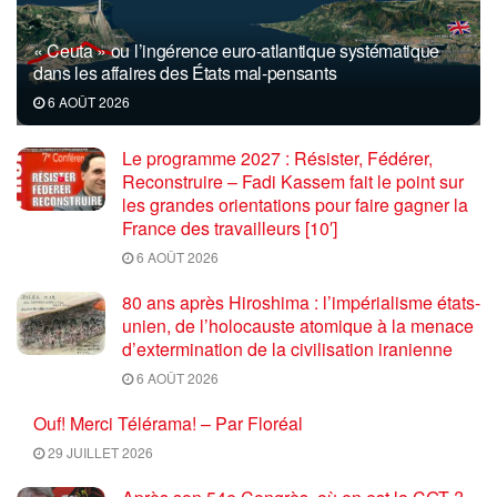
« Ceuta » ou l’ingérence euro-atlantique systématique
dans les affaires des États mal-pensants
6 AOÛT 2026
Le programme 2027 : Résister, Fédérer,
Reconstruire – Fadi Kassem fait le point sur
les grandes orientations pour faire gagner la
France des travailleurs [10′]
6 AOÛT 2026
80 ans après Hiroshima : l’impérialisme états-
unien, de l’holocauste atomique à la menace
d’extermination de la civilisation iranienne
6 AOÛT 2026
Ouf! Merci Télérama! – Par Floréal
29 JUILLET 2026