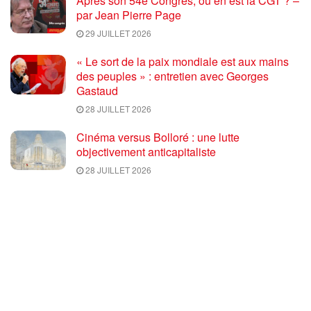
Après son 54e Congrès, où en est la CGT ? –
par Jean Pierre Page
29 JUILLET 2026
« Le sort de la paix mondiale est aux mains
des peuples » : entretien avec Georges
Gastaud
28 JUILLET 2026
Cinéma versus Bolloré : une lutte
objectivement anticapitaliste
28 JUILLET 2026
Marseille l’année dernière, Fontainebleau,
Arcachon, la Drôme et les Écrins cette année
: la France brûle sous l’incendie de l’austérité
de l’Union européenne
26 JUILLET 2026
« Cuba socialiste est la digue avancée des
peuples libres » – Gilda Landini PRCF [