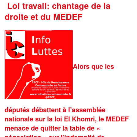
Loi travail: chantage de la
droite et du MEDEF
Alors que les
députés débattent à l’assemblée
nationale sur la loi El Khomri, le MEDEF
menace de quitter la table de «