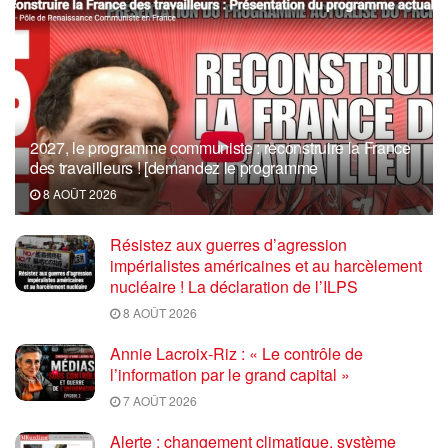
2027, le programme communiste : reconstruire la France
des travailleurs ! [demandez le programme
8 AOÛT 2026
Résistez aux guerres d’agression
impérialistes américaines et au harcèlement
nucléaire ! La déclaration de l’ILPS
8 AOÛT 2026
Annie Lacroix-Riz : « Le contrôle de
l’information par le grand capital »
7 AOÛT 2026
Alerte : changement climatique, système