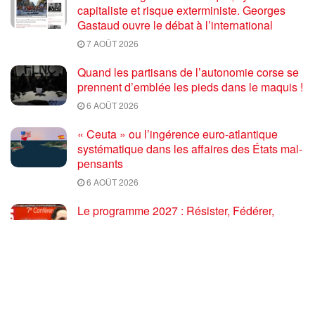
capitaliste et risque exterministe. Georges
Gastaud ouvre le débat à l’international
7 AOÛT 2026
Quand les partisans de l’autonomie corse se
prennent d’emblée les pieds dans le maquis !
6 AOÛT 2026
« Ceuta » ou l’ingérence euro-atlantique
systématique dans les affaires des États mal-
pensants
6 AOÛT 2026
Le programme 2027 : Résister, Fédérer,
Reconstruire – Fadi Kassem fait le point sur
les grandes orientations pour faire gagner la
France des travailleurs [10′]
6 AOÛT 2026
80 ans après Hiroshima : l’impérialisme états-