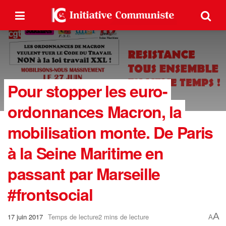
Pour stopper les euro-
ordonnances Macron, la
mobilisation monte. De Paris
à la Seine Maritime en
passant par Marseille
#frontsocial
A
17 juin 2017
Temps de lecture2 mins de lecture
A