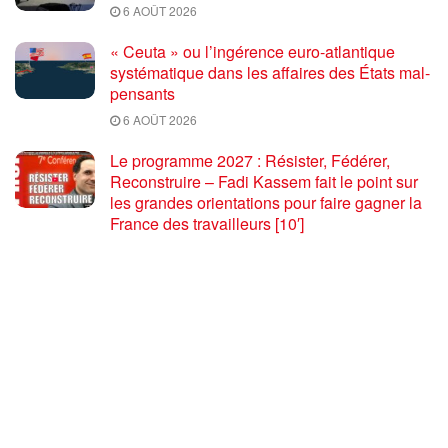
6 AOÛT 2026
« Ceuta » ou l’ingérence euro-atlantique
systématique dans les affaires des États mal-
pensants
6 AOÛT 2026
Le programme 2027 : Résister, Fédérer,
Reconstruire – Fadi Kassem fait le point sur
les grandes orientations pour faire gagner la
France des travailleurs [10′]
6 AOÛT 2026
80 ans après Hiroshima : l’impérialisme états-
unien, de l’holocauste atomique à la menace
d’extermination de la civilisation iranienne
6 AOÛT 2026
Ouf! Merci Télérama! – Par Floréal
29 JUILLET 2026