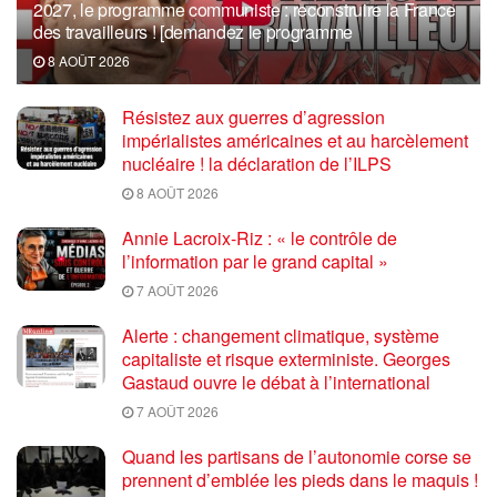
2027, le programme communiste : reconstruire la France
des travailleurs ! [demandez le programme
8 AOÛT 2026
Résistez aux guerres d’agression
impérialistes américaines et au harcèlement
nucléaire ! la déclaration de l’ILPS
8 AOÛT 2026
Annie Lacroix-Riz : « le contrôle de
l’information par le grand capital »
7 AOÛT 2026
Alerte : changement climatique, système
capitaliste et risque exterministe. Georges
Gastaud ouvre le débat à l’international
7 AOÛT 2026
Quand les partisans de l’autonomie corse se
prennent d’emblée les pieds dans le maquis !