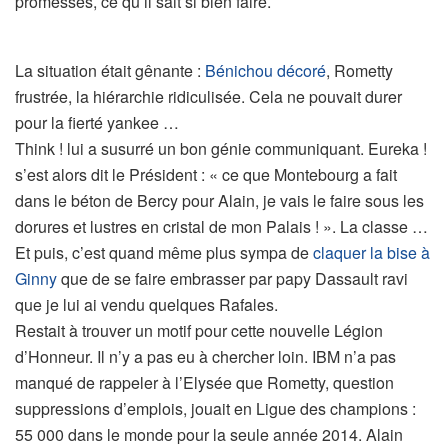
promesses, ce qu’il sait si bien faire.
La situation était gênante :
Bénichou décoré
, Rometty
frustrée, la hiérarchie ridiculisée. Cela ne pouvait durer
pour la fierté yankee …
Think ! lui a susurré un bon génie communiquant. Eureka !
s’est alors dit le Président : « ce que Montebourg a fait
dans le béton de Bercy pour Alain, je vais le faire sous les
dorures et lustres en cristal de mon Palais ! ». La classe …
Et puis, c’est quand même plus sympa de
claquer la bise à
Ginny
que de se faire embrasser par papy Dassault ravi
que je lui ai vendu quelques Rafales.
Restait à trouver un motif pour cette nouvelle Légion
d’Honneur. Il n’y a pas eu à chercher loin. IBM n’a pas
manqué de rappeler à l’Elysée que Rometty, question
suppressions d’emplois, jouait en Ligue des champions :
55 000 dans le monde pour la seule année 2014. Alain