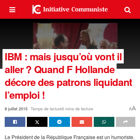
IBM : mais jusqu’où vont il
aller ? Quand F Hollande
décore des patrons liquidant
l’emploi !
A
8 juillet 2015
Temps de lecture5 mins de lecture
A
Le Président de la République Française est un humoriste.