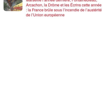
Arcachon, la Drôme et les Écrins cette année
: la France brûle sous l’incendie de l’austérité
de l’Union européenne
26 JUILLET 2026
« Cuba socialiste est la digue avancée des
peuples libres » – Gilda Landini PRCF [
#Paris manifestation de solidarité avec Cuba
#26Julio ]
25 JUILLET 2026
Incendies, canicules, capitalisme : la France
au bord du brasier
24 JUILLET 2026
Sommet de la plateforme anti-impérialiste
mondiale : le PRCF expose la situation
politique en France
24 JUILLET 2026