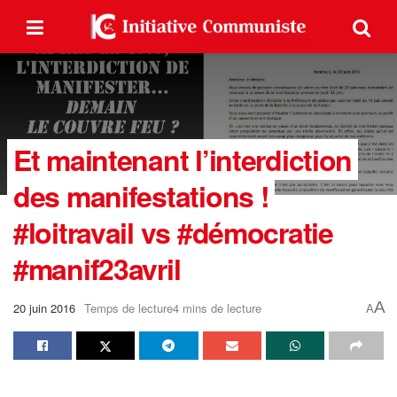
Et maintenant l’interdiction
des manifestations !
#loitravail vs #démocratie
#manif23avril
A
20 juin 2016
Temps de lecture4 mins de lecture
A