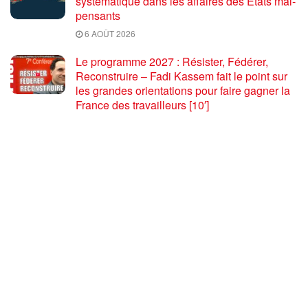
systématique dans les affaires des États mal-
pensants
6 AOÛT 2026
Le programme 2027 : Résister, Fédérer,
Reconstruire – Fadi Kassem fait le point sur
les grandes orientations pour faire gagner la
France des travailleurs [10′]
6 AOÛT 2026
80 ans après Hiroshima : l’impérialisme états-
unien, de l’holocauste atomique à la menace
d’extermination de la civilisation iranienne
6 AOÛT 2026
Ouf! Merci Télérama! – Par Floréal
29 JUILLET 2026
Après son 54e Congrès, où en est la CGT ? –
par Jean Pierre Page
29 JUILLET 2026